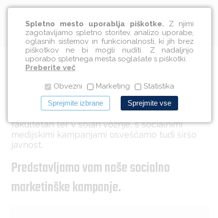
Slovenščina
Spletno mesto uporablja piškotke.
Z njimi
zagotavljamo spletno storitev, analizo uporabe,
oglasnih sistemov in funkcionalnosti, ki jih brez
piškotkov ne bi mogli nuditi. Z nadaljnjo
uporabo spletnega mesta soglašate s piškotki.
Promocijski material
Preberite več
Obvezni
Marketing
Statistika
Poleg ozaveščanja mladostnikov na
Sprejmite izbrane
Sprejmite vse
delavnicah po srednjih in osnovnih šolah,
fakultetah ter v šolah vožnje, s socialnimi
medijskimi kampanjami osveščamo tudi širšo
javnost.
Predstavljamo vam naše socialno
marketinške kampanje.