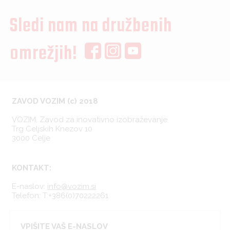
Sledi nam na družbenih
omrežjih!
ZAVOD VOZIM (c) 2018
VOZIM, Zavod za inovativno izobraževanje
Trg Celjskih Knezov 10
3000 Celje
KONTAKT:
E-naslov:
info@vozim.si
Telefon:
T:+386(0)70222261
VPIŠITE VAŠ E-NASLOV