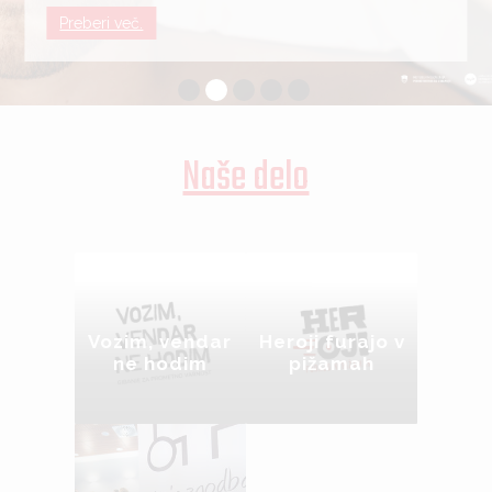
Preberi več.
Naše delo
Vozim, vendar
Heroji furajo v
ne hodim
pižamah