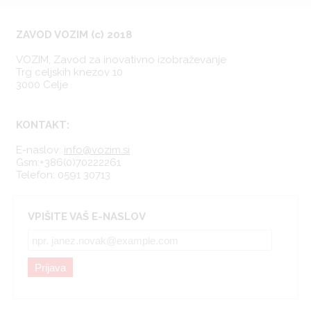
ZAVOD VOZIM (c) 2018
VOZIM, Zavod za inovativno izobraževanje
Trg celjskih knezov 10
3000 Celje
KONTAKT:
E-naslov:
info@vozim.si
Gsm:+386(0)70222261
Telefon: 0591 30713
VPIŠITE VAŠ E-NASLOV
Prijava