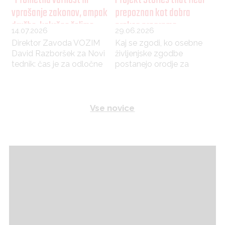
"Prometna varnost ni
Projekt Stories that Heal
vprašanje zakonov, ampak
prepoznan kot dobra
družbe, kakršno želimo
praksa programa
14.07.2026
29.06.2026
graditi"
Erasmus+
Direktor Zavoda VOZIM
Kaj se zgodi, ko osebne
David Razboršek za Novi
življenjske zgodbe
tednik: čas je za odločne
postanejo orodje za
ukrepe, ne le za analize.
podporo, razumevanje in
destigmatizacijo
duševnega zdravja med
mladimi?
Vse novice