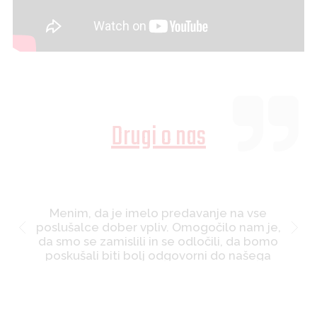
Drugi o nas
Menim, da je imelo predavanje na vse
poslušalce dober vpliv. Omogočilo nam je,
da smo se zamislili in se odločili, da bomo
poskušali biti bolj odgovorni do našega
lastnega življenja in ljudi okoli nas.
Lara, Gimnazija Tolmin