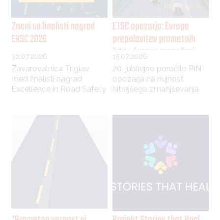
Znani so finalisti nagrad
ETSC opozarja: Evropa
ERSC 2026
prepolovitev prometnih
žrtev dosega prepočasi
30.07.2026
15.07.2026
Zavarovalnica Triglav
20. jubilejno poročilo PIN
med finalisti nagrad
opozarja na nujnost
Excellence in Road Safety
hitrejšega zmanjševanja
Awards 2026
števila žrtev na evropskih
in slovenskih cestah.