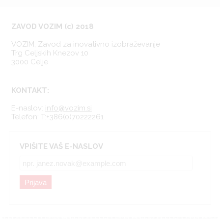
ZAVOD VOZIM (c) 2018
VOZIM, Zavod za inovativno izobraževanje
Trg Celjskih Knezov 10
3000 Celje
KONTAKT:
E-naslov:
info@vozim.si
Telefon:
T:+386(0)70222261
VPIŠITE VAŠ E-NASLOV
Prijava