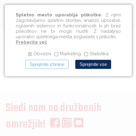
Slovenščina
Spletno mesto uporablja piškotke.
Z njimi
zagotavljamo spletno storitev, analizo uporabe,
oglasnih sistemov in funkcionalnosti, ki jih brez
piškotkov ne bi mogli nuditi. Z nadaljnjo
uporabo spletnega mesta soglašate s piškotki.
Želimo vam srečno in varno
Preberite več
Obvezni
Marketing
Statistika
novo leto 2017
Sprejmite izbrane
Sprejmite vse
29.12.2016
Sledi nam na družbenih
omrežjih!