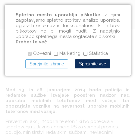
Slovenščina
Spletno mesto uporablja piškotke.
Z njimi
zagotavljamo spletno storitev, analizo uporabe,
oglasnih sistemov in funkcionalnosti, ki jih brez
piškotkov ne bi mogli nuditi. Z nadaljnjo
uporabo spletnega mesta soglašate s piškotki.
Začetek preventivne akcije
Preberite več
Obvezni
Marketing
Statistika
"Mobilni telefoni"
Sprejmite izbrane
Sprejmite vse
13.01.2014
Med 13. in 26. januarjem 2014 bodo policija in
redarske službe izvajale poostren nadzor nad
uporabo mobilnih telefonov med vožnjo ter
opozarjale voznike na nevarnost uporabe mobilnih
telefonov med vožnjo.
Preventivni akciji "Mobilni telefoni", ki bo potekala v
sodelovanju z Javno agencijo RS za varnost prometa,
policijo, ministrstvi, redarskimi službami, nevladnimi