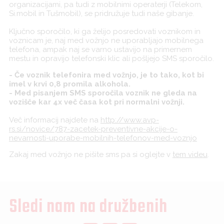
organizacijami, pa tudi z mobilnimi operaterji (Telekom,
Si.mobil in Tušmobil), se pridružuje tudi naše gibanje.
Ključno sporočilo, ki ga želijo posredovati voznikom in
voznicam je, naj med vožnjo ne uporabljajo mobilnega
telefona, ampak naj se varno ustavijo na primernem
mestu in opravijo telefonski klic ali pošljejo SMS sporočilo.
- Če voznik telefonira med vožnjo, je to tako, kot bi
imel v krvi 0,8 promila alkohola.
- Med pisanjem SMS sporočila voznik ne gleda na
vozišče kar 4x več časa kot pri normalni vožnji.
Več informacij najdete na
http://www.avp-
rs.si/novice/787-zacetek-preventivne-akcije-o-
nevarnosti-uporabe-mobilnih-telefonov-med-voznjo
Zakaj med vožnjo ne pišite sms pa si oglejte v
tem videu
.
Sledi nam na družbenih