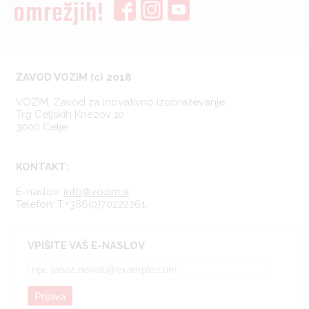
omrežjih!
ZAVOD VOZIM (c) 2018
VOZIM, Zavod za inovativno izobraževanje
Trg Celjskih Knezov 10
3000 Celje
KONTAKT:
E-naslov:
info@vozim.si
Telefon:
T:+386(0)70222261
VPIŠITE VAŠ E-NASLOV
Prijava