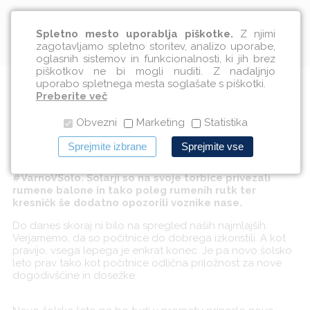
Slovenščina
Spletno mesto uporablja piškotke.
Z njimi
zagotavljamo spletno storitev, analizo uporabe,
oglasnih sistemov in funkcionalnosti, ki jih brez
piškotkov ne bi mogli nuditi. Z nadaljnjo
uporabo spletnega mesta soglašate s piškotki.
#VarnoVŠolo
Preberite več
Obvezni
Marketing
Statistika
02.09.2019
Sprejmite izbrane
Sprejmite vse
Celotno Slovenijo so danes preplavili rumeni
biorazgradljivi baloni pod okvirom akcije
#VarnoVŠolo. Šolarji so na svoje torbice privezali
rumene balone in tako poleg rumenih rutk ter
kresničk še dodatno opozorili voznike nase.
Do danes skoraj ni bilo na spregled naših najmlajših.
Verjamemo, da so počitnice do dobrega izkoristili. A kot
pravijo, vsega lepega je enkrat konec. Je pa novo šolsko
leto prav tako kot počitnice odlična priložnost za nove
dogodivščine in dosežke.