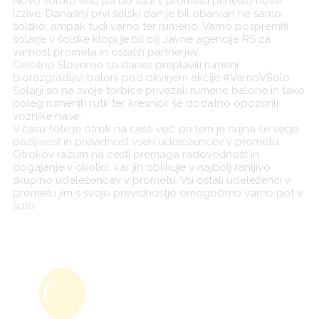
Novo šolsko leto pa bo tudi v prometu prineslo nove
izzive. Današnji prvi šolski dan je bil obarvan ne samo
šolsko, ampak tudi varno ter rumeno. Varno pospremiti
šolarje v šolske klopi je bil cilj Javne agencije RS za
varnost prometa in ostalih partnerjev.
Celotno Slovenijo so danes preplavili rumeni
biorazgradljivi baloni pod okvirjem akcije #VarnoVŠolo.
Šolarji so na svoje torbice privezali rumene balone in tako
poleg rumenih rutk ter kresničk še dodatno opozorili
voznike nase.
V času šole je otrok na cesti več, pri tem je nujna še večja
pazljivost in previdnost vseh udeležencev v prometu.
Otrokov razum na cesti premaga radovednost in
dogajanje v okolici, kar jih oblikuje v najbolj ranljivo
skupino udeležencev v prometu. Vsi ostali udeleženci v
prometu jim s svojo previdnostjo omogočimo varno pot v
šolo.