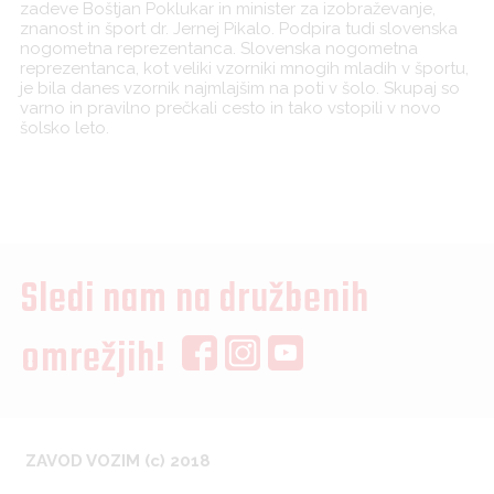
zadeve Boštjan Poklukar in minister za izobraževanje,
znanost in šport dr. Jernej Pikalo. Podpira tudi slovenska
nogometna reprezentanca. Slovenska nogometna
reprezentanca, kot veliki vzorniki mnogih mladih v športu,
je bila danes vzornik najmlajšim na poti v šolo. Skupaj so
varno in pravilno prečkali cesto in tako vstopili v novo
šolsko leto.
Sledi nam na družbenih
omrežjih!
ZAVOD VOZIM (c) 2018