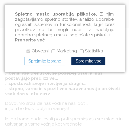
Slovenščina
Spletno mesto uporablja piškotke.
Z njimi
zagotavljamo spletno storitev, analizo uporabe,
oglasnih sistemov in funkcionalnosti, ki jih brez
piškotkov ne bi mogli nuditi. Z nadaljnjo
uporabo spletnega mesta soglašate s piškotki.
Varno v 2012
Preberite več
Obvezni
Marketing
Statistika
29.12.2011
Sprejmite izbrane
Sprejmite vse
Želimo, da bi...
...cenili vse trenutke, še posebej tiste, ki nas
postavljajo pred izzive...
...spoštovali svoje in življenja drugih...
...strpno, varno in s pozitivno naravnanostjo preživeli
vsak dan v letu 2012...
Dovolimo srcu, da nas vodi na naši poti...
in jutri bo lepši, boljši in varnejši!
Mi pa bomo nadaljevali po poti spreminjanja src mladih in
ustvarjanja varne vožnje kot vrednote.