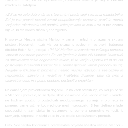
zakockati tako, da ne upoštevate prometnih pravil,«
je dejala Barbara
mladim slušateljem.
»Zdi se mi zelo dobro, da se s tovrstnimi predavanji seznanja mladostnike.
Žal je vse preveč nesreč zaradi neupoštevanja osnovnih pravil in morda
vsaj eden mladostnik več pomisli, kako pravilno ravnati,«
sta si bila enotna
dijaka, ki sta danes slišala njeno zgodbo.
K projektu Mestna občina Maribor – varna in mladim prijazna je aktivno
pristopil Nogometni klub Maribor skupaj s poslovnimi partnerji, katerega
direktor Bojan Ban je dejal:
»Pri NK Maribor se zavedamo velikega pomena
varnosti v cestnem prometu. Za vse igralce in člane NK Maribor, kakor tudi
za obiskovalce naših nogometnih tekem, ki se vozijo v Ljudski vrt in na vsa
gostovanja z različnih koncev ter si želimo njihovih varnih prihodov na cilj.
Negativne izkušnje iz prometnih nesreč močno vplivajo na vse bližnje in
neposredno vplivajo na nadaljnje kvalitetno življenje, tako da smo z
ozaveščenostjo in s polno podporo pristopili k projektu.«
Na današnjem preventivnem dogodku in na vseh ostalih 27., kolikor jih bo še
v Mariboru potekalo, so se dijaki skozi delavnice »Še vedno vozim – vendar
ne hodim« poučili o posledicah neodgovornega ravnanja v prometu in
pomenu varne vožnje kot vrednote med mladostniki. S tem želimo mlade
spodbuditi k razmisleku in razumevanju pomena prometne varnosti, k
razvijanju strpnosti in skrbi zase in vse ostale udeležence v prometu.
Foto: Novinarska konferenca predstavitve projekta Mestna občina Maribor -