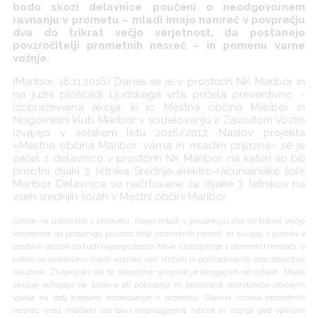
bodo skozi delavnice poučeni o neodgovornem
ravnanju v prometu – mladi imajo namreč v povprečju
dva do trikrat večjo verjetnost, da postanejo
povzročitelji prometnih nesreč – in pomenu varne
vožnje.
(Maribor, 16.11.2016) Danes se je v prostorih NK Maribor in
na južni ploščadi Ljudskega vrta pričela preventivno –
izobraževalna akcija, ki jo Mestna občina Maribor in
Nogometni klub Maribor v sodelovanju z Zavodom Vozim
izvajajo v šolskem letu 2016/2017. Naslov projekta
»Mestna občina Maribor: varna in mladim prijazna« se je
začel z delavnico v prostorih NK Maribor, na kateri so bili
prisotni dijaki 3. letnika Srednje elektro-računalniške šole
Maribor. Delavnice so načrtovane za dijake 3. letnikov na
vseh srednjih šolah v Mestni občini Maribor.
Glede na udeležbo v prometu, imajo mladi v povprečju dva do trikrat večjo
verjetnost da postanejo povzročitelji prometnih nesreč in skupaj s potniki v
osebnih vozilih so tudi najpogostejše žrtve. Običajno je v prometni nesreči, v
kateri so udeleženi mladi vozniki, več mrtvih in poškodovanih iste starostne
skupine. Življenjski stil te starostne skupine je drugačen od ostalih. Mladi
skupaj odhajajo na zabave ali potovanja in prisotnost sovrstnikov običajno
vpliva na bolj tvegano sodelovanje v prometu. Glavna vzroka prometnih
nesreč med mladimi sta tako neprilagojena hitrost in vožnja pod vplivom