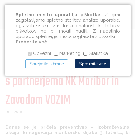
Slovenščina
Spletno mesto uporablja piškotke.
Z njimi
zagotavljamo spletno storitev, analizo uporabe,
oglasnih sistemov in funkcionalnosti, ki jih brez
piškotkov ne bi mogli nuditi. Z nadaljnjo
uporabo spletnega mesta soglašate s piškotki.
Varna in mladim prijazna je
Preberite več
Obvezni
Marketing
Statistika
Mestna občina Maribor skupaj
Sprejmite izbrane
Sprejmite vse
s partnerjema NK Maribor in
Zavodom VOZIM
16.11.2016
Danes se je pričela preventivno – izobraževalna
akcija, ki nagovarja mariborske dijake 3. letnika, ki