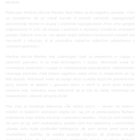
alkohola.
Podžupan Mestne občine Maribor Saša Pelko je ob dogodku povedal:
»Ker
se zavedamo, da so mladi vozniki in vozniki začetniki najpogostejši
povzročitelji nesreč in skupaj s sopotniki najpogostejše žrtve, smo sprejeli
odgovornost in izziv, da skupaj s partnerji in donatorji izvedemo omenjeni
projekt. Odločili smo se, vse dijake tretjih letnikov mariborskih srednjih šol
seznaniti z izkušnjo, ki je posledica napačne odločitve udeleženca v
cestnem prometu.«
Mestna občina Maribor ima ustanovljen Svet za preventivo in vzgojo v
cestnem prometu, ki je med aktivnejšimi v državi. Aktivnosti sveta so
usmerjene predvsem v vzgojo in izobraževanje najranljivejših udeležencev
cestnega prometa, med katere zagotovo sodijo otroci in mladostniki do 24
leta starosti. Aktivnosti sveta se kažejo skozi izvedbo različnih preventivnih
akcij, katerih so deležni v glavnem otroci v vrtcih in prvih dveh triadah
osnovne šole. Nekoliko manj aktivnosti pa je bilo do sedaj storjenega za
mladostnike v starosti od 15 do 25 let.
Prav zato je današnja delavnica »Še vedno vozim – vendar ne hodim«
mladim in bodočim voznikom odprla oči, saj jim je predavateljica Barbara
predstavila svojo lastno izkušnjo s prometno nesrečo.
»Tudi jaz sem mislila,
da sem pri 19. letih nedotakljiva, preden sem kot sopotnica v avtomobilu
utrpela tako hude poškodbe hrbtenjače, da sem danes pred vami na
invalidskem vozičku. Ni vredno svojega življenja ali življenja drugih