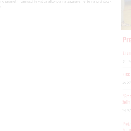
o prometni varnosti in vpliva alkohola na zaznavanje, je na prvi šolski
.
Pre
Znani
30.0
ETSC 
15.0
"Pro
želim
14.0
Proje
Eras