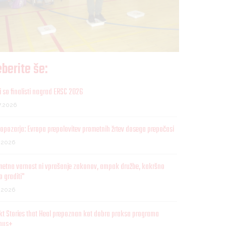
berite še:
 so finalisti nagrad ERSC 2026
7.2026
opozarja: Evropa prepolovitev prometnih žrtev dosega prepočasi
7.2026
metna varnost ni vprašanje zakonov, ampak družbe, kakršno
o graditi"
7.2026
kt Stories that Heal prepoznan kot dobra praksa programa
mus+