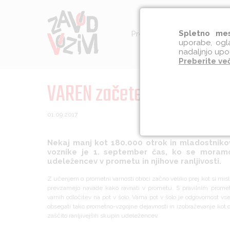
Spletno mes
Preventiva
Socialna int
uporabe, ogla
nadaljnjo upo
Preberite ve
VAREN začetek šolskega l
01.09.2017
Nekaj manj kot 180.000 otrok in mladostnikov 
voznike je 1. september čas, ko se moramo 
udeležencev v prometu in njihove ranljivosti.
Z učenjem o prometni varnosti otroci začno veliko prej kot si misl
prevzamejo navade kako ravnati v prometu. S pravilnim prome
varnih odločitev na pot v šolo. Varna pot v šolo je odgovornost v
obsegati tako prometno-vzgojne dejavnosti in izobraževanje kot 
zaščito ranljivejših skupin udeležencev.