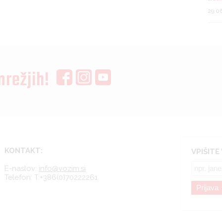
29.0
mrežjih!
KONTAKT:
VPIŠITE
E-naslov:
info@vozim.si
Telefon:
T:+386(0)70222261
Prijava