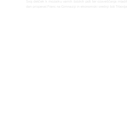
Svoj delček k mozaiku varnih šolskih poti ter ozaveščanja mladih 
dan prispeval Franc na Gimnaziji in ekonomski srednji šoli Trbovlje