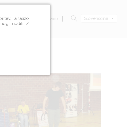
itev, analizo
Slovenščina
Zavod VOZIM
Novice
mogli nuditi. Z