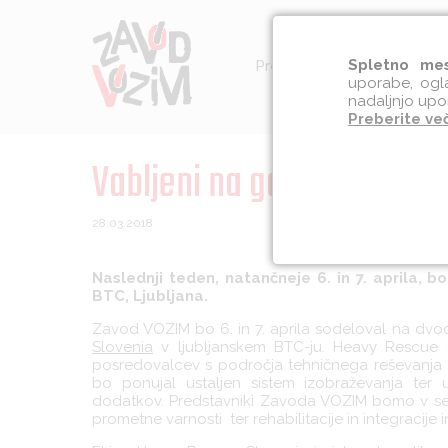
Spletno mes
Preventiva
Socialna int
uporabe, ogla
nadaljnjo upo
Preberite ve
Vabljeni na gasilski seje
28.03.2018
Naslednji teden, natančneje 6. in 7. aprila, 
BTC, Ljubljana.
Zavod VOZIM bo 6. in 7. aprila sodeloval na dv
Slovenia
v ljubljanskem BTC-ju. Heavy Rescue Sl
posredovalcev s področja tehničnega reševanja
bo ponujal ustaljen sistem izobraževanja ter 
dodatkov. Predstavniki Zavoda VOZIM bomo v sej
prometne varnosti ter rehabilitacije in integraci