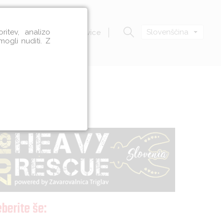
itev, analizo
Slovenščina
Zavod VOZIM
Novice
mogli nuditi. Z
berite še: