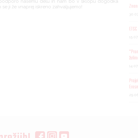
ko podporo našemu delu in nam bo v sklopu dogodka
Znani
o se ji že vnaprej iskreno zahvaljujemo!
30.0
ETSC 
15.0
"Pro
želim
14.0
Proje
Eras
29.0