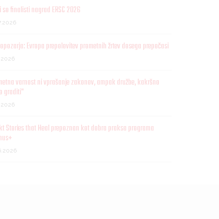
 so finalisti nagrad ERSC 2026
7.2026
opozarja: Evropa prepolovitev prometnih žrtev dosega prepočasi
7.2026
metna varnost ni vprašanje zakonov, ampak družbe, kakršno
o graditi"
7.2026
kt Stories that Heal prepoznan kot dobra praksa programa
mus+
6.2026