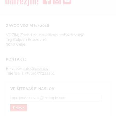
omrežjih!
ZAVOD VOZIM (c) 2018
VOZIM, Zavod za inovativno izobraževanje
Trg Celjskih Knezov 10
3000 Celje
KONTAKT:
E-naslov:
info@vozim.si
Telefon:
T:+386(0)70222261
VPIŠITE VAŠ E-NASLOV
Prijava