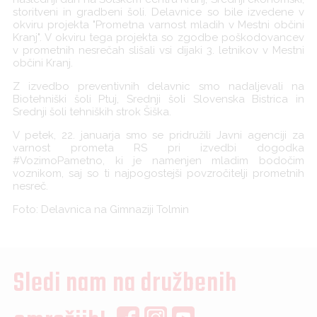
storitveni in gradbeni šoli. Delavnice so bile izvedene v
okviru projekta "Prometna varnost mladih v Mestni občini
Kranj". V okviru tega projekta so zgodbe poškodovancev
v prometnih nesrečah slišali vsi dijaki 3. letnikov v Mestni
občini Kranj.
Z izvedbo preventivnih delavnic smo nadaljevali na
Biotehniški šoli Ptuj, Srednji šoli Slovenska Bistrica in
Srednji šoli tehniških strok Šiška.
V petek, 22. januarja smo se pridružili Javni agenciji za
varnost prometa RS pri izvedbi dogodka
#VozimoPametno, ki je namenjen mladim bodočim
voznikom, saj so ti najpogostejši povzročitelji prometnih
nesreč.
Foto: Delavnica na Gimnaziji Tolmin
Sledi nam na družbenih