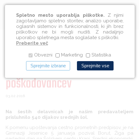
Slovenščina
Spletno mesto uporablja piškotke.
Z njimi
zagotavljamo spletno storitev, analizo uporabe,
oglasnih sistemov in funkcionalnosti, ki jih brez
piškotkov ne bi mogli nuditi. Z nadaljnjo
uporabo spletnega mesta soglašate s piškotki.
V januarju nadaljevali s
Preberite več
Obvezni
Marketing
Statistika
predajanjem osebnih zgodb
Sprejmite izbrane
Sprejmite vse
poškodovancev
03.02.2016
Na šestih delavnicah je našim predavateljem
prisluhnilo 540 dijakov srednjih šol.
K pomenu upoštevanja cestno prometnih predpisov, je na
Gimnaziji Jesenice 5. januarja pozival Borut, Žiga pa
naslednji dan na Šolskem centru Kranj, Srednji ekonomski,