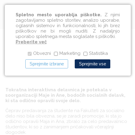
Slovenščina
Spletno mesto uporablja piškotke.
Z njimi
zagotavljamo spletno storitev, analizo uporabe,
oglasnih sistemov in funkcionalnosti, ki jih brez
piškotkov ne bi mogli nuditi. Z nadaljnjo
uporabo spletnega mesta soglašate s piškotki.
V drugo za študente Fakultete
Preberite več
Obvezni
Marketing
Statistika
za socialno delo
Sprejmite izbrane
Sprejmite vse
16.12.2010
Tokratna interaktivna delavnica je potekala v
soorganizaciji Maje in Ane, bodočih socialnih delavk,
ki sta odlično opravili svoje delo.
Čeprav predavanja za študente na Fakulteti za socialno
delo niso bila obvezna, se je zaradi promocije, ki sta jo
odlično opravili Maja in Ana, zbralo za celo predavalnico
študentov, ki so z zanimanjem pričakovali včerajšnji
dogodek.