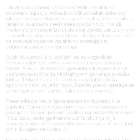
Tokrat smo si zadali, da bomo izvedli interaktivno
delavnico, saj se je večina bodočih socialnih delavcev
tako na predavanjih kot pri obvezni praksi, že seznanilo z
ranljivimi skupinami, med katere spadajo tudi invalidi.
Predavatelja Vesna in Borut sta svoji zgodbi združila v eno
in se odlično dopolnjevala skozi celotno delavnico, hkrati
pa pozivala študente, da aktivno sodelujejo in
odgovarjajo na njuna vprašanja.
Odziv študentov je bil odličen, saj so v zgodbah
predavateljev našli povezavo s svojim ravnanjem na
cestah. Pravijo, da bodobolj previdni, saj te predavanja
postavijo na realna tla. Med njihovimi izjavami je je našla
tudi ta: "Pohvalno, da sta predavatelja lahko delila
zgodbo z nami, saj je to najboljši način, preko katerega se
lahko vsak pri sebi zamisli, kako ravna v prometu."
Presenetila pa nas je izjava ene izmed študentk, ki je
zapisala: "Sama sem vaša »predavanja« poslušala že v
srednji šoli. Govoril je sicer nekdo drug. Sama takrat nisem
imela izpita, sedaj ga imam in tudi ta izkušnja mi je
pomagala, da sem si sama oblikovala pravila, ki se jih tudi
držim (ko pijem ne vozim, …)."
Veseli smo, da s svojimi izkušnjami pozitivno vplivamo na