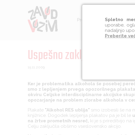
Spletno mes
Preventiva
Socialna int
uporabe, ogla
nadaljnjo upo
Preberite ve
Uspešno zaključen svetov
15.11.2009
Ker je problematika alkohola še posebej pere
smo z lepljenjem prvega opozorilnega plakata v 
okviru Celjske interdisciplinarne akcijske sk
opozarjanje na problem zlorabe alkohola v c
Plakate
"Alkohol RES ublija"
smo izobesili še na 
knjižnice. Dogodek lepljenja plakatov pa je bil le
u
na žrtve prometnih nesreč,
ki je s prireditvijo n
Celju zaključila obširno vseslovensko akcijo.