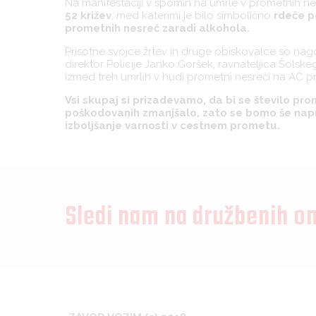
Na manifestaciji v spomin na umrle v prometnih ne
52 križev
, med katerimi je bilo simbolično
rdeče po
prometnih nesreč zaradi alkohola.
Prisotne svojce žrtev in druge obiskovalce so nago
direktor Policije Janko Goršek, ravnateljica Šols
izmed treh umrlih v hudi prometni nesreči na AC pri
Vsi skupaj si prizadevamo, da bi se število pro
poškodovanih zmanjšalo, zato se bomo še napre
izboljšanje varnosti v cestnem prometu.
Sledi nam na družbenih o