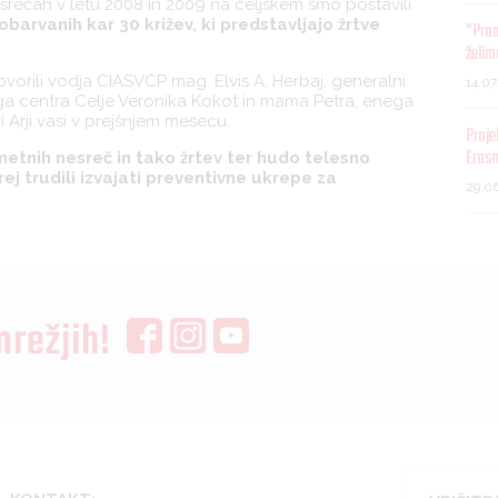
srečah v letu 2008 in 2009 na celjskem smo postavili
barvanih kar 30 križev, ki predstavljajo žrtve
"Pro
želim
vorili vodja CIASVCP mag. Elvis A. Herbaj, generalni
14.0
kega centra Celje Veronika Kokot in mama Petra, enega
 Arji vasi v prejšnjem mesecu.
Proje
Eras
metnih nesreč in tako žrtev ter hudo telesno
j trudili izvajati preventivne ukrepe za
29.0
mrežjih!