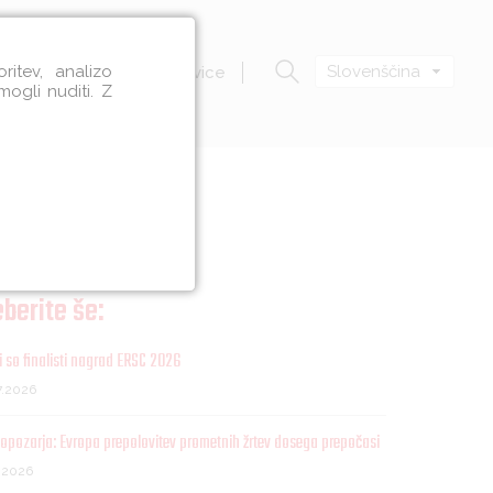
itev, analizo
Slovenščina
Zavod VOZIM
Novice
mogli nuditi. Z
ih nesreč
berite še:
 so finalisti nagrad ERSC 2026
7.2026
opozarja: Evropa prepolovitev prometnih žrtev dosega prepočasi
7.2026