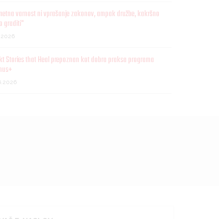
metna varnost ni vprašanje zakonov, ampak družbe, kakršno
o graditi"
7.2026
kt Stories that Heal prepoznan kot dobra praksa programa
mus+
6.2026