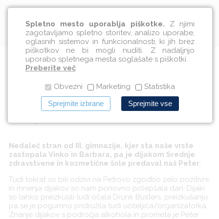
Slovenščina
Spletno mesto uporablja piškotke.
Z njimi
zagotavljamo spletno storitev, analizo uporabe,
oglasnih sistemov in funkcionalnosti, ki jih brez
piškotkov ne bi mogli nuditi. Z nadaljnjo
uporabo spletnega mesta soglašate s piškotki.
Tudi Peter predaval v
Preberite več
Obvezni
Marketing
Statistika
Mariboru
Sprejmite izbrane
Sprejmite vse
12.06.2015
Nedaleč stran od III. gimnazije, kjer sta naše vrste
zastopala Vinko in Barbara, pa je dijakom Srednje
zdravstvene in kozmetične šole predaval naš Peter.
Tudi tokrat so bili odzivi na Petrovo zgodbo zelo pozitivni
in mnenja dijakov so nam ponovno polepšala dan. Dijaki
so lahko preizkusili tudi očala Drunk Busters, preizkušanju
pa se je pogumno pridružila tudi učiteljica/organizatorka.
Znanje dijakov s področja alkohola in prometa je Peter