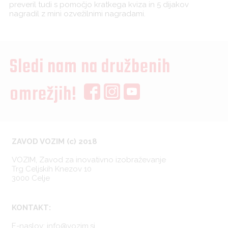
preveril tudi s pomočjo kratkega kviza in 5 dijakov
nagradil z mini ozvežilnimi nagradami.
Sledi nam na družbenih
omrežjih!
ZAVOD VOZIM (c) 2018
VOZIM, Zavod za inovativno izobraževanje
Trg Celjskih Knezov 10
3000 Celje
KONTAKT:
E-naslov:
info@vozim.si