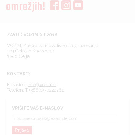
omrežjih!
ZAVOD VOZIM (c) 2018
VOZIM, Zavod za inovativno izobraževanje
Trg Celjskih Knezov 10
3000 Celje
KONTAKT:
E-naslov:
info@vozim.si
Telefon:
T:+386(0)70222261
VPIŠITE VAŠ E-NASLOV
Prijava