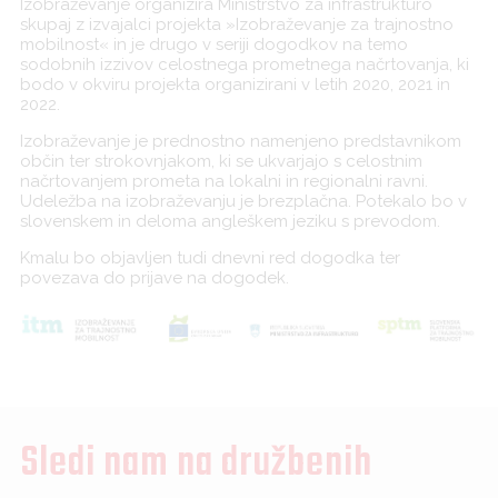
Izobraževanje organizira Ministrstvo za infrastrukturo
skupaj z izvajalci projekta »Izobraževanje za trajnostno
mobilnost« in je drugo v seriji dogodkov na temo
sodobnih izzivov celostnega prometnega načrtovanja, ki
bodo v okviru projekta organizirani v letih 2020, 2021 in
2022.
Izobraževanje je prednostno namenjeno predstavnikom
občin ter strokovnjakom, ki se ukvarjajo s celostnim
načrtovanjem prometa na lokalni in regionalni ravni.
Udeležba na izobraževanju je brezplačna. Potekalo bo v
slovenskem in deloma angleškem jeziku s prevodom.
Kmalu bo objavljen tudi dnevni red dogodka ter
povezava do prijave na dogodek.
Sledi nam na družbenih