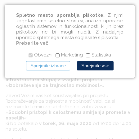
Slovenščina
Spletno mesto uporablja piškotke.
Z njimi
zagotavljamo spletno storitev, analizo uporabe,
oglasnih sistemov in funkcionalnosti, ki jih brez
piškotkov ne bi mogli nuditi. Z nadaljnjo
uporabo spletnega mesta soglašate s piškotki.
Vabilo-2. izobraževanje ITM
Preberite več
Obvezni
Marketing
Statistika
07.05.2020
Sprejmite izbrane
Sprejmite vse
»Sodobni pristopi k celostnemu umirjanju prometa v
naseljih«, Izobraževanje organizira Ministrstvo za
infrastrukturo skupaj z izvajalci projekta
»Izobraževanje za trajnostno mobilnost«.
Zavod Vozim vas kot soustvarjalec pri projektu
"Izobraževanje za trajnostna mobilnost" vabi, da si
rezervirate termin za udeležbo na izobraževanju
»
Sodobni pristopi k celostnemu umirjanju prometa v
naseljih
«,
ki bo potekalo
v torek, 26. maja 2020
od 10:00 do 14:00
na spletu.