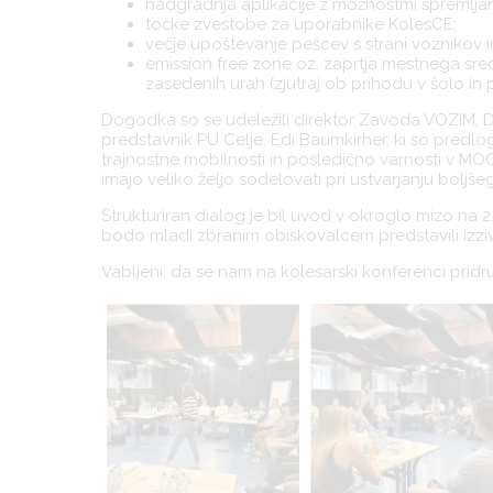
nadgradnja aplikacije z možnostmi spremljan
točke zvestobe za uporabnike KolesCE;
večje upoštevanje pešcev s strani voznikov i
emission free zone oz. zaprtja mestnega središ
zasedenih urah (zjutraj ob prihodu v šolo i
Dogodka so se udeležili direktor Zavoda VOZIM, D
predstavnik PU Celje, Edi Baumkirher, ki so predlog
trajnostne mobilnosti in posledično varnosti v MOC
imajo veliko željo sodelovati pri ustvarjanju bolj
Strukturiran dialog je bil uvod v okroglo mizo na 2. 
bodo mladi zbranim obiskovalcem predstavili izzive
Vabljeni, da se nam na kolesarski konferenci pridru