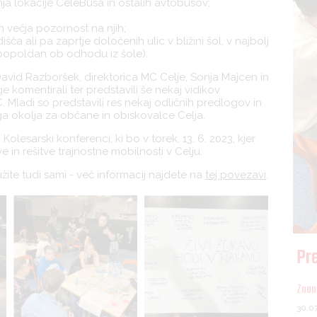
ja lokacije CeleBusa in ostalih avtobusov;
n večja pozornost na njih;
ča ali pa zaprtje določenih ulic v bližini šol, v najbolj
n popoldan ob odhodu iz šole).
avid Razboršek, direktorica MC Celje, Sonja Majcen in
e komentirali ter predstavili še nekaj vidikov
. Mladi so predstavili res nekaj odličnih predlogov in
šega okolja za občane in obiskovalce Celja.
Kolesarski konferenci, ki bo v torek, 13. 6. 2023, kjer
 in rešitve trajnostne mobilnosti v Celju.
žite tudi sami - več informacij najdete na
tej povezavi
.
Pre
Znani
30.0