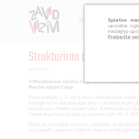
Spletno mes
Preventiva
Socialna int
uporabe, ogla
nadaljnjo upo
Preberite ve
Strukturiran dialog iz tra
06.06.2023
V Mladinskem centru Celje smo z mladimi razprav
Mestni občini Celje.
V ponedeljek, 5. 6. 2023, smo v Mladinskem centru Ce
srednjih šol in fakultet, kjer smo v strukturiranem di
mobilnosti v Mestni občini Celje. Sodelovalo je 28 di
Vsaka skupina je dobila svoje področje: HOJA, K
Mladi so razmišljali o izzivih, s katerimi se spoprije
na plakatih pripravili odlične ideje in predloge, kak