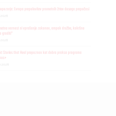
opozarja: Evropa prepolovitev prometnih žrtev dosega prepočasi
7.2026
metna varnost ni vprašanje zakonov, ampak družbe, kakršno
o graditi"
7.2026
kt Stories that Heal prepoznan kot dobra praksa programa
mus+
6.2026