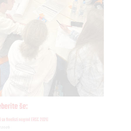
berite še:
 so finalisti nagrad ERSC 2026
7.2026