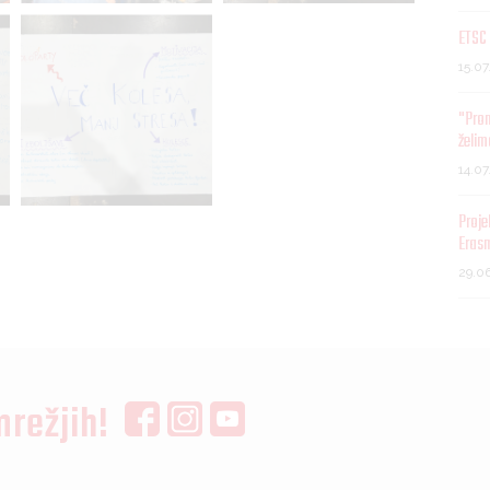
ETSC 
15.0
"Pro
želim
14.0
Proje
Eras
29.0
mrežjih!