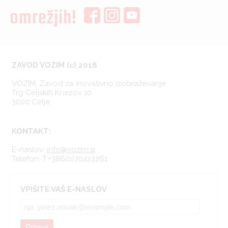
omrežjih!
ZAVOD VOZIM (c) 2018
VOZIM, Zavod za inovativno izobraževanje
Trg Celjskih Knezov 10
3000 Celje
KONTAKT:
E-naslov:
info@vozim.si
Telefon:
T:+386(0)70222261
VPIŠITE VAŠ E-NASLOV
Prijava