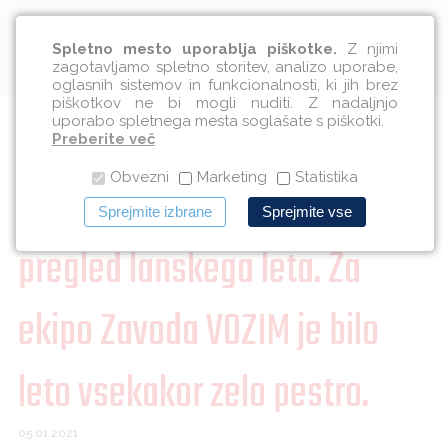
Slovenščina
Spletno mesto uporablja piškotke.
Z njimi
zagotavljamo spletno storitev, analizo uporabe,
oglasnih sistemov in funkcionalnosti, ki jih brez
piškotkov ne bi mogli nuditi. Z nadaljnjo
uporabo spletnega mesta soglašate s piškotki.
Stopili smo v novo leto 2021 in
Preberite več
Obvezni
Marketing
Statistika
čas je, da naredimo kratek
Sprejmite izbrane
Sprejmite vse
pregled lanskega leta. Za
ekipo Zavoda VOZIM je bilo
leto vsekakor zelo pestro.
05.01.2021