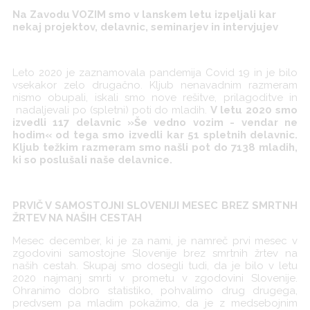
Na Zavodu VOZIM smo v lanskem letu izpeljali kar
nekaj projektov, delavnic, seminarjev in intervjujev
Leto 2020 je zaznamovala pandemija Covid 19 in je bilo
vsekakor zelo drugačno. Kljub nenavadnim razmeram
nismo obupali, iskali smo nove rešitve, prilagoditve in
nadaljevali po (spletni) poti do mladih.
V letu 2020 smo
izvedli 117 delavnic »Še vedno vozim - vendar ne
hodim« od tega smo izvedli kar 51 spletnih delavnic.
Kljub težkim razmeram smo našli pot do 7138 mladih,
ki so poslušali naše delavnice.
PRVIČ V SAMOSTOJNI SLOVENIJI MESEC BREZ SMRTNH
ŽRTEV NA NAŠIH CESTAH
Mesec december, ki je za nami, je namreč prvi mesec v
zgodovini samostojne Slovenije brez smrtnih žrtev na
naših cestah. Skupaj smo dosegli tudi, da je bilo v letu
2020 najmanj smrti v prometu v zgodovini Slovenije.
Ohranimo dobro statistiko, pohvalimo drug drugega,
predvsem pa mladim pokažimo, da je z medsebojnim