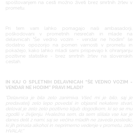
spoštovanjem na cesti možno živeti brez smrtnih žrtev v
prometu.
Pri tem vam lahko pomagajo naši ambasadorji,
poškodovani v prometnih nesrečah in mlade na
delavnicah "Še vedno vozim - vendar ne hodim" še
dodatno opozorijo na pomen varnosti v prometu in
pokažejo, kako lahko mladi sami prispevajo k ohranjanju
pozitivne statistike - brez smrtnih žrtev na slovenskih
cestah.
IN KAJ O SPLETNIH DELAVNICAH “ŠE VEDNO VOZIM -
VENDAR NE HODIM” PRAVI MLADI?
"
Delavnica je bila zelo zanimiva. Všeč mi je bilo, saj je
predavatelj zelo lepo povedal in objasnil nekatere stvari,
deloval je zelo zelo pozitivno kljub dogodkom, ki so se mu
zgodili v življenju. Hvaležna sem, da sem slišala vse kar je
danes delil z nami, saj se večina mladih ne zaveda posledic,
ki jih prinaša alkohol in neprimerno vedenje v prometu, zato
HVALA!."