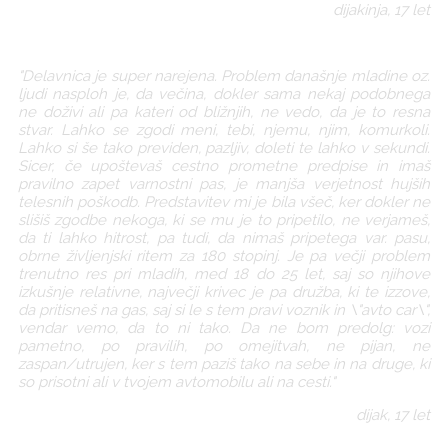
dijakinja, 17 let
"Delavnica je super narejena. Problem današnje mladine oz.
ljudi nasploh je, da večina, dokler sama nekaj podobnega
ne doživi ali pa kateri od bližnjih, ne vedo, da je to resna
stvar. Lahko se zgodi meni, tebi, njemu, njim, komurkoli.
Lahko si še tako previden, pazljiv, doleti te lahko v sekundi.
Sicer, če upoštevaš cestno prometne predpise in imaš
pravilno zapet varnostni pas, je manjša verjetnost hujših
telesnih poškodb. Predstavitev mi je bila všeč, ker dokler ne
slišiš zgodbe nekoga, ki se mu je to pripetilo, ne verjameš,
da ti lahko hitrost, pa tudi, da nimaš pripetega var. pasu,
obrne življenjski ritem za 180 stopinj. Je pa večji problem
trenutno res pri mladih, med 18 do 25 let, saj so njihove
izkušnje relativne, največji krivec je pa družba, ki te izzove,
da pritisneš na gas, saj si le s tem pravi voznik in \"avto car\",
vendar vemo, da to ni tako. Da ne bom predolg: vozi
pametno, po pravilih, po omejitvah, ne pijan, ne
zaspan/utrujen, ker s tem paziš tako na sebe in na druge, ki
so prisotni ali v tvojem avtomobilu ali na cesti."
dijak, 17 let