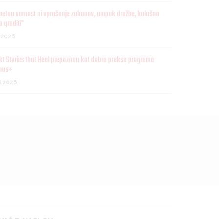
metna varnost ni vprašanje zakonov, ampak družbe, kakršno
o graditi"
7.2026
kt Stories that Heal prepoznan kot dobra praksa programa
mus+
6.2026