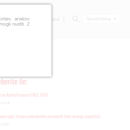
itev, analizo
Slovenščina
Zavod VOZIM
Novice
mogli nuditi. Z
berite še:
 so finalisti nagrad ERSC 2026
7.2026
opozarja: Evropa prepolovitev prometnih žrtev dosega prepočasi
7.2026