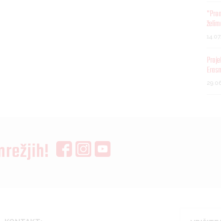
"Pro
želim
14.0
Proje
Eras
29.0
mrežjih!