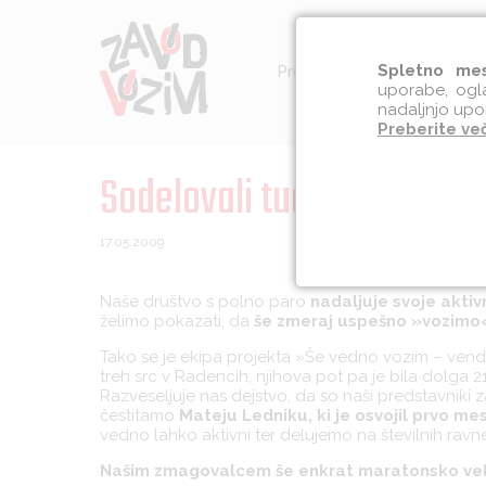
Spletno mes
Preventiva
Socialna int
uporabe, ogla
nadaljnjo upo
Preberite ve
Sodelovali tudi na 29. Mar
17.05.2009
Naše društvo s polno paro
nadaljuje svoje aktiv
želimo pokazati, da
še zmeraj uspešno »vozimo« 
Tako se je ekipa projekta »Še vedno vozim – vend
treh src v Radencih, njihova pot pa je bila dolga 
Razveseljuje nas dejstvo, da so naši predstavniki
čestitamo
Mateju Ledniku, ki je osvojil prvo me
vedno lahko aktivni ter delujemo na številnih ravne
Našim zmagovalcem še enkrat maratonsko veli