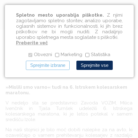
Slovenščina
Spletno mesto uporablja piškotke.
Z njimi
zagotavljamo spletno storitev, analizo uporabe,
oglasnih sistemov in funkcionalnosti, ki jih brez
piškotkov ne bi mogli nuditi. Z nadaljnjo
uporabo spletnega mesta soglašate s piškotki.
Še zadnje aktivnosti v okviru
Preberite več
Obvezni
Marketing
Statistika
#MISLIMVARNO
Sprejmite izbrane
Sprejmite vse
08.10.2018
»Mislili smo varno« tudi na 6. Istrskem kolesarskem
maratonu.
V nedeljo sta se predstavnici Zavoda VOZIM, Milica
Ivenčnik in Tjaša Turnšek udeležili 6. Istrskega
kolesarskega maratona, ki je letos potekal v samem
središču Izole.
Na naši stojnici je bilo moč dobiti nalepke za na avto, ki
ozaveščajo o varnem prehitevanju kolesarjev z razdaljo