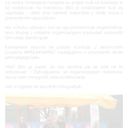
1,5 metra. Omenjene nalepke so prejeli tudi vsi kolesarji, ki
so sodelovali na maratonu. Bilo je poskrbljeno tudi za
najmlajše – delili smo namreč balončke v obliki srčka s
preventivnim sporočilom.
Na »Otoku zdravju« kot so ga poimenovali organizatorji,
smo skupaj z ostalimi organizacijami poskušali ozavestiti
čim večje število ljudi.
Kolesarska sezona se počasi končuje, z aktivnostmi
projekta #MISLIMVARNO nadaljujemo v pomladnih dneh
prihodnjega leta.
Vtisi? Bilo je super, za več sončka pa se tudi ne bi
pritoževali! ;) Zahvaljujemo se organizatorjem maratona,
da so nam omogočili naše sodelovanje.
Več si oglejte na spodnjih fotografijah: