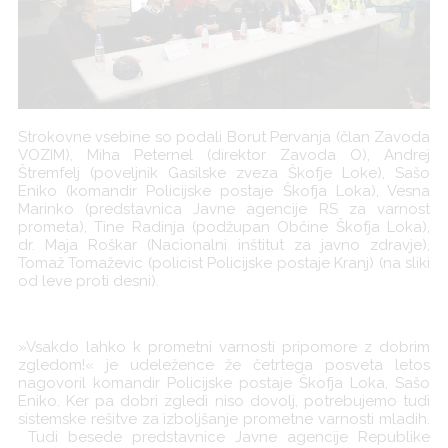
Strokovne vsebine so podali Borut Pervanja (član Zavoda
VOZIM), Miha Peternel (direktor Zavoda O), Andrej
Štremfelj (poveljnik Gasilske zveza Škofje Loke), Sašo
Eniko (komandir Policijske postaje Škofja Loka), Vesna
Marinko (predstavnica Javne agencije RS za varnost
prometa), Tine Radinja (podžupan Občine Škofja Loka),
dr. Maja Roškar (Nacionalni inštitut za javno zdravje),
Tomaž Tomaževic (policist Policijske postaje Kranj) (na sliki
od leve proti desni).
»Vsakdo lahko k prometni varnosti pripomore z dobrim
zgledom!« je udeležence že četrtega posveta letos
nagovoril komandir Policijske postaje Škofja Loka, Sašo
Eniko. Ker pa dobri zgledi niso dovolj, potrebujemo tudi
sistemske rešitve za izboljšanje prometne varnosti mladih.
Tudi besede predstavnice Javne agencije Republike