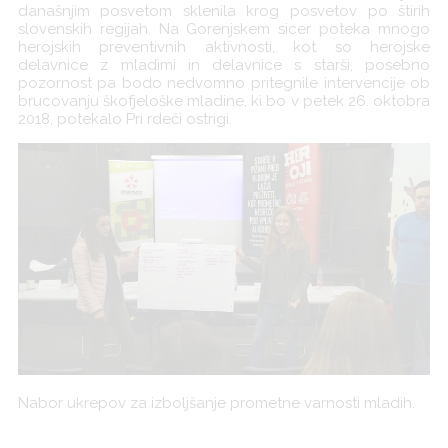
današnjim posvetom sklenila krog posvetov po štirih
slovenskih regijah. Na Gorenjskem sicer poteka mnogo
herojskih preventivnih aktivnosti, kot so herojske
delavnice z mladimi in delavnice s starši, posebno
pozornost pa bodo nedvomno pritegnile intervencije ob
brucovanju škofjeloške mladine, ki bo v petek 26. oktobra
2018, potekalo Pri rdeči ostrigi.
Nabor ukrepov za izboljšanje prometne varnosti mladih.