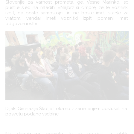
Slovenije za varnost prometa, ge. Vesne Marinko, so
pustile sled na mladih: »Najbrž si čimprej želite vozniški
izpit, da boste samostojni, in ne boste imeli starše za
vratom, vendar imeti vozniški izpit, pomeni imeti
odgovornost!«
Dijaki Gimnazije Škofja Loka so z zanimanjem poslušali na
posvetu podane vsebine.
Na današnjem posvetu, ki je potekal v obliki