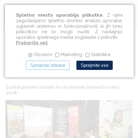
Slovenščina
Spletno mesto uporablja piškotke.
Z njimi
zagotavljamo spletno storitev, analizo uporabe,
oglasnih sistemov in funkcionalnosti, ki jih brez
piškotkov ne bi mogli nuditi. Z nadaljnjo
uporabo spletnega mesta soglašate s piškotki.
S posvetom v Škofji Loki smo
Preberite več
Obvezni
Marketing
Statistika
Heroji sklenili krog posvetov
Sprejmite izbrane
Sprejmite vse
03.10.2018
Zadnji posvet mladih in strokovne javnosti v letu
2018.