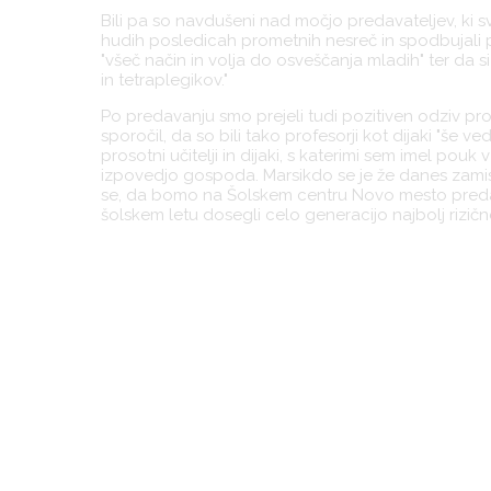
Bili pa so navdušeni nad močjo predavateljev, ki 
hudih posledicah prometnih nesreč in spodbujali p
"všeč način in volja do osveščanja mladih" ter da si 
in tetraplegikov."
Po predavanju smo prejeli tudi pozitiven odziv prof
sporočil, da so bili tako profesorji kot dijaki "še 
prosotni učitelji in dijaki, s katerimi sem imel pou
izpovedjo gospoda. Marsikdo se je že danes zamis
se, da bomo na Šolskem centru Novo mesto predav
šolskem letu dosegli celo generacijo najbolj rizič