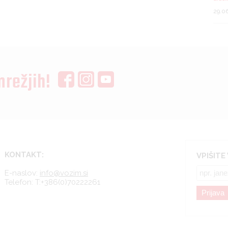
29.0
mrežjih!
KONTAKT:
VPIŠITE
E-naslov:
info@vozim.si
Telefon:
T:+386(0)70222261
Prijava