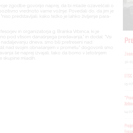
svoje zgodbe govorijo naprej, da bi mlade ozaveščali o
ozitivno vrednoto varne vožnje. Povedali do, da jim je
"niso predstavljali, kako težko je lahko življenje para-
esorjev in organizatorja g. Branka Vrbinca, ki je
vedno pod vtisom današnjega predavanja," in dodal: "Vsi
Pre
k v nadaljevanju dneva, smo bili pretreseni nad
lil nad svojim obnašanjem v prometu." dogovorili smo
anja še naprej izvajali, tako da bomo v letošnjem
Znani
ne skupine mladih.
30.0
ETSC 
15.0
"Pro
želim
14.0
Proje
Eras