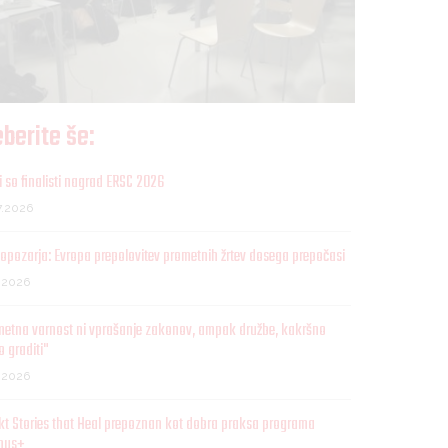
berite še:
 so finalisti nagrad ERSC 2026
7.2026
opozarja: Evropa prepolovitev prometnih žrtev dosega prepočasi
7.2026
metna varnost ni vprašanje zakonov, ampak družbe, kakršno
o graditi"
7.2026
kt Stories that Heal prepoznan kot dobra praksa programa
mus+