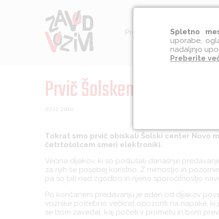
Spletno mes
Preventiva
Socialna int
uporabe, ogla
nadaljnjo upo
Preberite ve
Prvič Šolskem centru Nov
07.12.2010
Tokrat smo prvič obiskali Šolski center Novo 
četrtošolcem smeri elektroniki.
Večina dijakov, ki so poslušali današnje predavanje 
za njih še posebej koristno. Z mirnostjo in pozorni
pa so bili nad zgodbo in njeno sporočilnostjo nav
Po končanem predavanju je eden od dijakov poveda
voznike potrebno večkrat opozoriti na napake, ki 
se bom zavedal, kaj početi v prometu in bom previ