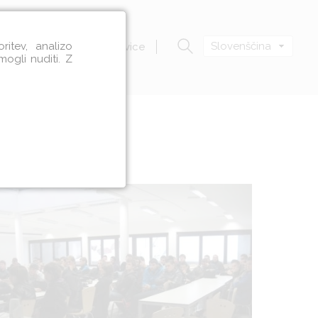
itev, analizo
Slovenščina
Zavod VOZIM
Novice
mogli nuditi. Z