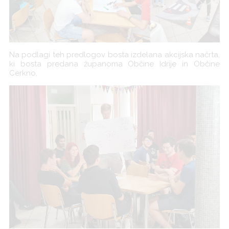
Na podlagi teh predlogov bosta izdelana akcijska načrta,
ki bosta predana županoma Občine Idrije in Občine
Cerkno.