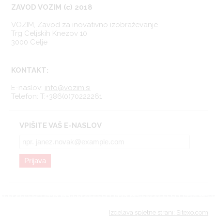
ZAVOD VOZIM (c) 2018
VOZIM, Zavod za inovativno izobraževanje
Trg Celjskih Knezov 10
3000 Celje
KONTAKT:
E-naslov:
info@vozim.si
Telefon:
T:+386(0)70222261
VPIŠITE VAŠ E-NASLOV
Prijava
Izdelava spletne strani: Sitexo.com