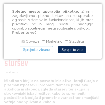
Slovenščina
Spletno mesto uporablja piškotke.
Z njimi
zagotavljamo spletno storitev, analizo uporabe,
oglasnih sistemov in funkcionalnosti, ki jih brez
piškotkov ne bi mogli nuditi. Z nadaljnjo
uporabo spletnega mesta soglašate s piškotki.
Problem je v domači pridelavi
Preberite več
Obvezni
Marketing
Statistika
alkohola in slabemu zgledu
Sprejmite izbrane
Sprejmite vse
staršev
17.06.2022
Mladi so v Idriji s na posvetu iniciative Heroji furajo v
pižamah izpostavili problem domače pridelave
alkohola in slabega zgleda staršev ter skupaj s
strokovnjaki iskali rešitve, kako to spremeniti in
posledično izboljšati prometno varnost ter zmanjšati
vožnje pod vplivom alkohola.