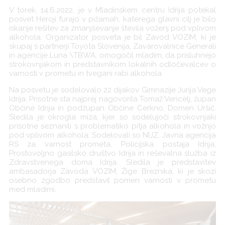
V torek, 14.6.2022, je v Mladinskem centru Idrija potekal
posvet Heroji furajo v pižamah, katerega glavni cilj je bilo
iskanje rešitev za zmanjševanje števila voženj pod vplivom
alkohola. Organizator posveta je bil Zavod VOZIM, ki je
skupaj s partnerji Toyota Slovenija, Zavarovalnice Generali
in agencije Luna \TBWA, omogočil mladim, da prisluhnejo
strokovnjakom in predstavnikom lokalnih odločevalcev o
varnosti v prometu in tvegani rabi alkohola.
Na posvetu je sodelovalo 22 dijakov Gimnazije Jurija Vege
Idrija. Prisotne sta najprej nagovorila Tomaž Vencelj, župan
Občine Idrija in podžupan Občine Cerkno, Domen Uršič.
Sledila je okrogla miza, kjer so sodelujoči strokovnjaki
prisotne seznanili s problematiko pitja alkohola in vožnjo
pod vplivom alkohola. Sodelovali so NIJZ, Javna agencija
RS za varnost prometa, Policijska postaja Idrija,
Prostovoljno gasilsko društvo Idrija in reševalna služba iz
Zdravstvenega doma Idrija. Sledila je predstavitev
ambasadorja Zavoda VOZIM, Žige Breznika, ki je skozi
osebno zgodbo predstavil pomen varnosti v prometu
med mladimi.