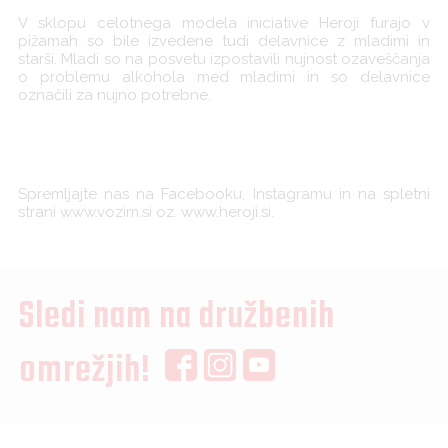
V sklopu celotnega modela iniciative Heroji furajo v
pižamah so bile izvedene tudi delavnice z mladimi in
starši. Mladi so na posvetu izpostavili nujnost ozaveščanja
o problemu alkohola med mladimi in so delavnice
označili za nujno potrebne.
Spremljajte nas na Facebooku, Instagramu in na spletni
strani www.vozim.si oz. www.heroji.si.
Sledi nam na družbenih
omrežjih!