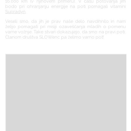
16.000 km (v njihovem primeru). V času potovanja jim
bodo pri ohranjanju energije na poti pomagali vitamini
Supradyn
.
Veseli smo, da jih je prav naše delo navdihnilo in nam
želijo pomagati pri misiji ozaveščanja mladih o pomenu
varne vožnje. Take stvari dokazujejo, da smo na pravi poti.
Članom društva SLOWenc pa želimo varno pot!