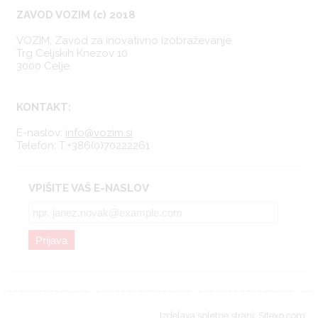
ZAVOD VOZIM (c) 2018
VOZIM, Zavod za inovativno izobraževanje
Trg Celjskih Knezov 10
3000 Celje
KONTAKT:
E-naslov:
info@vozim.si
Telefon:
T:+386(0)70222261
VPIŠITE VAŠ E-NASLOV
Prijava
Izdelava spletne strani: Sitexo.com