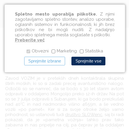
Slovenščina
Spletno mesto uporablja piškotke.
Z njimi
zagotavljamo spletno storitev, analizo uporabe,
oglasnih sistemov in funkcionalnosti, ki jih brez
piškotkov ne bi mogli nuditi. Z nadaljnjo
uporabo spletnega mesta soglašate s piškotki.
Po pamet!
Preberite več
Obvezni
Marketing
Statistika
09.07.2018
Sprejmite izbrane
Sprejmite vse
»Pametna vožnja« je lahko prav tako zabavna in nas
pripelje na cilj.
Zavod VOZIM je v preteklih dneh kontaktirala skupina
štirih moških, ki so si zadali precej avanturistično nalogo.
Odločili so se namreč, da se bodo s 30 let starim avtom
odpravili v oddaljeno Mongolijo preko 12-ih držav. Na pot
so se 7. julija odpravili s Subarujem, ki ga bodo preizkušali
nad 40°C in nad nadmorsko višino 4655m, a še vedno
vozili »po pamet«. Ker si za svoje otroke želijo varno
prihodnost, so ustanovili tudi
društvo SLOWenc
, saj bi radi
pokazali, da je »pametna vožnja« lahko prav tako
zabavna in nas pripelje na cilj, pa čeprav je ta oddaljen