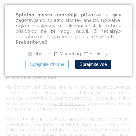
Slovenščina
Spletno mesto uporablja piškotke.
Z njimi
zagotavljamo spletno storitev, analizo uporabe,
oglasnih sistemov in funkcionalnosti, ki jih brez
piškotkov ne bi mogli nuditi. Z nadaljnjo
uporabo spletnega mesta soglašate s piškotki.
Osveščali osnovnošolce
Preberite več
Obvezni
Marketing
Statistika
12.11.2013
Sprejmite izbrane
Sprejmite vse
V petek, 8. 11. 2013, smo obiskali Osnovni šoli
Žirovnica in Sveta Ana.
Na Osnovni šoli Sveta Ana je v okviru naravoslovnega
dneva na temo Preventiva - Izštekani, 112 učencev, o
pomenu preventive v cestnem prometu opozarjal Vinko.
Prisluhnite njihovemu
šolskemu radiu
, da izveste kaj so se
učenci naučili iz Vinkovega predavanja.
Tako kot Vinko, je tudi Matej opozarjal učence o pomenu
preventive v cestnem prometu. Njegovim opozorilom in
življenski zgodbi je prisluhnilo 30 učencev Osnovne šole
Žirovnica. Po končanem predavanju so si učenci ogledali