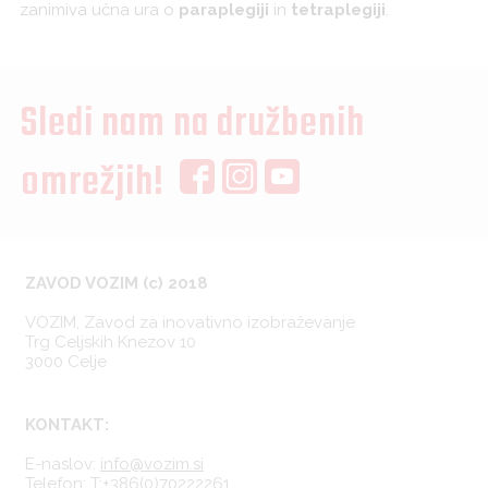
zanimiva učna ura o
paraplegiji
in
tetraplegiji
.
Sledi nam na družbenih
omrežjih!
ZAVOD VOZIM (c) 2018
VOZIM, Zavod za inovativno izobraževanje
Trg Celjskih Knezov 10
3000 Celje
KONTAKT:
E-naslov:
info@vozim.si
Telefon:
T:+386(0)70222261