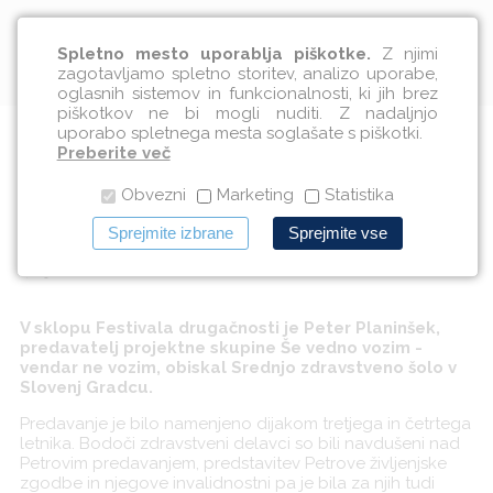
Slovenščina
Spletno mesto uporablja piškotke.
Z njimi
zagotavljamo spletno storitev, analizo uporabe,
oglasnih sistemov in funkcionalnosti, ki jih brez
piškotkov ne bi mogli nuditi. Z nadaljnjo
uporabo spletnega mesta soglašate s piškotki.
Obisk na Srednji zdravstveni
Preberite več
Obvezni
Marketing
Statistika
šoli v Slovenj Gradcu
Sprejmite izbrane
Sprejmite vse
17.09.2010
V sklopu
Festivala drugačnosti
je Peter Planinšek,
predavatelj projektne skupine Še vedno vozim -
vendar ne vozim, obiskal Srednjo zdravstveno šolo v
Slovenj Gradcu.
Predavanje je bilo namenjeno dijakom tretjega in četrtega
letnika. Bodoči zdravstveni delavci so bili navdušeni nad
Petrovim predavanjem, predstavitev Petrove življenjske
zgodbe in njegove invalidnostni pa je bila za njih tudi