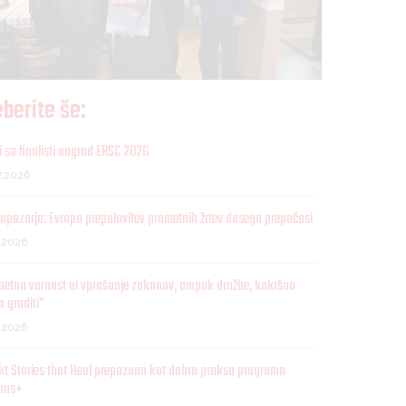
berite še:
 so finalisti nagrad ERSC 2026
7.2026
opozarja: Evropa prepolovitev prometnih žrtev dosega prepočasi
7.2026
metna varnost ni vprašanje zakonov, ampak družbe, kakršno
o graditi"
7.2026
kt Stories that Heal prepoznan kot dobra praksa programa
mus+