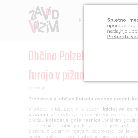
Spletno mes
Preventiva
Socialna int
uporabe, ogla
nadaljnjo upo
Preberite ve
Občina Polzela se pridružu
furajo v pižamah
11.12.2019
Predstavniki občine Polzela osebno predali ko
V sklopu pridružitve k 3. sezoni
iniciative za 
pižamah
so predstavniki občine Polzela skupaj 
predali
koledarje gole resnice
lokalnim gostin
gole resnice ni običajen koledar – to je koledar
pižame z udarnimi izjavami sporočajo, da je v
nesprejemljiva ter da alkohol ni nujen za zabavo.