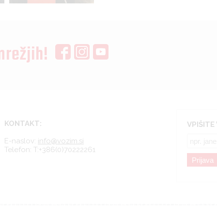
mrežjih!
KONTAKT:
VPIŠITE
E-naslov:
info@vozim.si
Telefon:
T:+386(0)70222261
Prijava