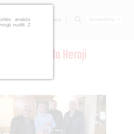
itev, analizo
Slovenščina
Zavod VOZIM
Novice
mogli nuditi. Z
plivom alkohola Heroji