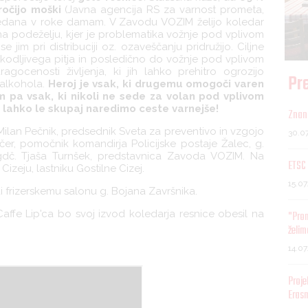
očijo moški
(Javna agencija RS za varnost prometa,
 predana v roke damam. V Zavodu VOZIM želijo koledar
ij na podeželju, kjer je problematika vožnje pod vplivom
se jim pri distribuciji oz. ozaveščanju pridružijo. Ciljne
do škodljivega pitja in posledično do vožnje pod vplivom
gocenosti življenja, ki jih lahko prehitro ogrozijo
Pre
 alkohola.
Heroj je vsak, ki drugemu omogoči varen
em pa vsak, ki nikoli ne sede za volan pod vplivom
j lahko le skupaj naredimo ceste varnejše!
Znani
Milan Pečnik, predsednik Sveta za preventivo in vzgojo
30.0
er, pomočnik komandirja Policijske postaje Žalec, g.
gdč. Tjaša Turnšek, predstavnica Zavoda VOZIM. Na
ETSC 
Cizeju, lastniku Gostilne Cizej.
15.0
i frizerskemu salonu g. Bojana Završnika.
Caffe Lip'ca bo svoj izvod koledarja resnice obesil na
"Pro
želim
14.0
Proje
Eras