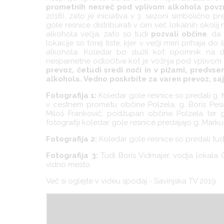
prometnih nesreč pod vplivom alkohola povzr
2018), zato je iniciativa v 3. sezoni simbolično
gole resnice distribuirati v čim več lokalnih okol
alkohola večja, zato so tudi
pozvali občine
, da 
lokacije so torej tiste, kjer v večji meri prihaja 
alkohola. Koledar bo služil kot opomnik na dra
nespametne odločitve kot je vožnja pod vplivom
prevoz, četudi sredi noči in v pižami, predvs
alkohola. Vedno poskrbite za varen prevoz, sa
Fotografija 1:
Koledar gole resnice so predali g. 
v cestnem prometu občine Polzela, g. Boris Pesič
Miloš Frankovič, podžupan občine Polzela ter 
fotografiji koledar gole resnice predajajo g. Marku 
Fotografija 2:
Koledar gole resnice so predali tud
Fotografija 3:
Tudi Boris Vidmajer, vodja lokala 
vidno mesto.
Več si oglejte v videu spodaj - Savinjska TV 2019.