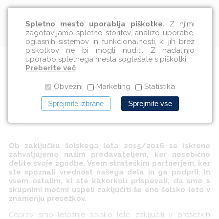
Slovenščina
Spletno mesto uporablja piškotke.
Z njimi
zagotavljamo spletno storitev, analizo uporabe,
oglasnih sistemov in funkcionalnosti, ki jih brez
piškotkov ne bi mogli nuditi. Z nadaljnjo
uporabo spletnega mesta soglašate s piškotki.
Ob zaključku šolskega leta
Preberite več
Obvezni
Marketing
Statistika
2015/2016: HVALA
Sprejmite izbrane
Sprejmite vse
04.07.2016
Ob zaključku šolskega leta 2015/2016 se iskreno
zahvaljujemo našim predavateljem, ker nesebično
delite svoje zgodbe. Vsem strateškim partnerjem, ker
ste spoznali vrednost našega dela in ga podprli. In
vsem ostalim, ki ste kakorkoli prispevali, da smo s
skupnimi močmi uspeli zaključiti še eno šolsko leto v
znamenju presežkov.
Čeprav smo letošnje šolsko leto zaključili v presežkih