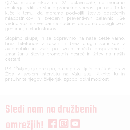
(9.204 mladostnikov na 122. delavnicah), ne moremo
enakega trditi za stanje prometne varnosti pri nas. To le
kliče k temu, da moramo podvojiti število doseženih
mladostnikov in izvedenih preventivnih delavnic »Še
vedno vozim - vendar ne hodim«, da bomo dosegli celo
generacijo mladostnikov.
Stopimo skupaj in se odpravimo na naše ceste varno,
brez telefonov v rokah in brez drugih šumnikov v
avtomobilu in vsak po svojih močeh prispevamo k
zmanjšanju števila prometnih nesreč in žrtev na naših
cestah!
P.S.: "Življenje je prelepo, da bi ga zaključil pri 20-ih", pravi
Žiga v svojem intervjuju na Valu 202.
Kliknite tu
in
prisluhnite njegovi življenjski zgodbi polni modrosti.
Sledi nam na družbenih
omrežjih!