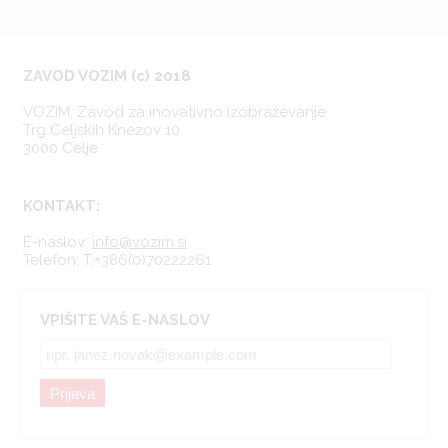
ZAVOD VOZIM (c) 2018
VOZIM, Zavod za inovativno izobraževanje
Trg Celjskih Knezov 10
3000 Celje
KONTAKT:
E-naslov:
info@vozim.si
Telefon:
T:+386(0)70222261
VPIŠITE VAŠ E-NASLOV
Prijava