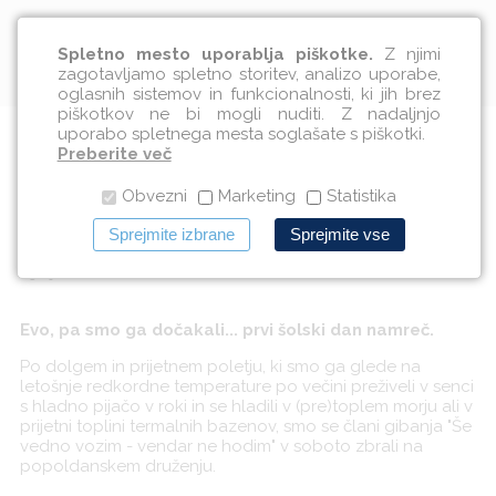
Slovenščina
Spletno mesto uporablja piškotke.
Z njimi
zagotavljamo spletno storitev, analizo uporabe,
oglasnih sistemov in funkcionalnosti, ki jih brez
piškotkov ne bi mogli nuditi. Z nadaljnjo
uporabo spletnega mesta soglašate s piškotki.
Novo šolsko leto začeli z
Preberite več
Obvezni
Marketing
Statistika
druženjem
Sprejmite izbrane
Sprejmite vse
03.09.2012
Evo, pa smo ga dočakali... prvi šolski dan namreč.
Po dolgem in prijetnem poletju, ki smo ga glede na
letošnje redkordne temperature po večini preživeli v senci
s hladno pijačo v roki in se hladili v (pre)toplem morju ali v
prijetni toplini termalnih bazenov, smo se člani gibanja "Še
vedno vozim - vendar ne hodim" v soboto zbrali na
popoldanskem druženju.