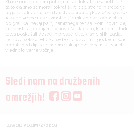
Kljub sonca polnem poletju nas je tokrat presenetil dež,
tako da smo se morali tokrat skriti pod streho in srečanje
organizirati v prostorih Društva paraplegikov JZ Štajerske.
A slabo vreme nas ni zmotilo. Družili smo se, zabavali in
odigrali kar nekaj partij namiznega tenisa. Polni novih idej
in zamisli se podajamo v novo šolsko leto, kjer bomo tudi
letos poskušali doseči in preseči cilje, ki smo si jih zadali
za novo šolsko leto, ko se bomo s svojimi zgodbami spet
podali med dijake in spreminjali njihova srca in ustvarjali
vrednoto varne vožnje.
Sledi nam na družbenih
omrežjih!
ZAVOD VOZIM (c) 2018