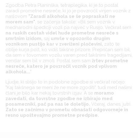
Zgodba Petra Planinška, tetraplegika, ki je to postal
zaradi prometne nesreče, ki jo je povzročil vinjen voznik z
naslovom
"Zaradi alkohola se še popraskati ne
morem sam"
, se začenja takole: »Bil sem voznik v
mednarodni špediciji vozil pa največ v Rusijo. Večkrat sem
na ruskih cestah videl hude prometne nesreče s
smrtnim izidom,
saj
umrle v opozorilo drugim
voznikom pustijo kar v zveriženi pločevini,
zato te
oblije kurja polt, ko vidiš takšne prizore. Prepričan sem bil,
da sem v tovornem vozilu varen pred takšnimi tragedijami,
vendar sem bil v zmoti. Postal sem sam
žrtev prometne
nesreče, katero je povzročil voznik pod vplivom
alkohola...
"
Ljudje, ki slišijo to in podobne zgodbe si večkrat rečejo:
"Kaj takšnega se meni že ne more zgoditi", tudi med našimi
člani je bilo kar nekaj tovrstnih izjav. A se
moramo
zavedati, da tovrstne zgodbe ne izbirajo med
posamezniki, pač pa nas le doletijo.
Včeraj, danes, jutri.
Zato se začnimo v prometu obnašati odgovorneje in
resno upoštevajmo prometne predpise.