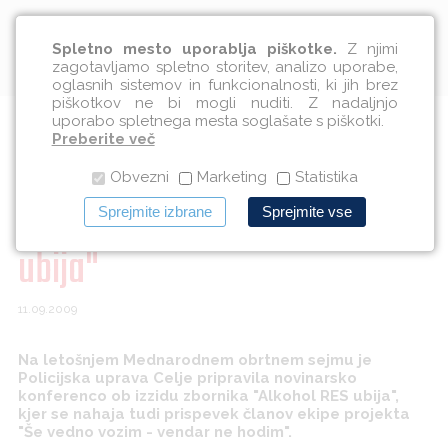
Slovenščina
Spletno mesto uporablja piškotke.
Z njimi
zagotavljamo spletno storitev, analizo uporabe,
oglasnih sistemov in funkcionalnosti, ki jih brez
piškotkov ne bi mogli nuditi. Z nadaljnjo
uporabo spletnega mesta soglašate s piškotki.
Novinarska konferenca ob
Preberite več
Obvezni
Marketing
Statistika
izidu zbornika "Alkohol RES
Sprejmite izbrane
Sprejmite vse
ubija"
11.09.2009
Na letošnjem Mednarodnem obrtnem sejmu je
Policijska uprava Celje pripravila novinarsko
konferenco ob izzidu zbornika "Alkohol RES ubija",
kjer se nahaja tudi prispevek članov ekipe projekta
"Še vedno vozim - vendar ne hodim".