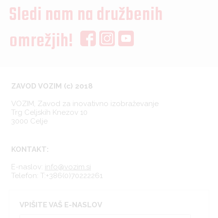
Sledi nam na družbenih
omrežjih!
ZAVOD VOZIM (c) 2018
VOZIM, Zavod za inovativno izobraževanje
Trg Celjskih Knezov 10
3000 Celje
KONTAKT:
E-naslov:
info@vozim.si
Telefon:
T:+386(0)70222261
VPIŠITE VAŠ E-NASLOV