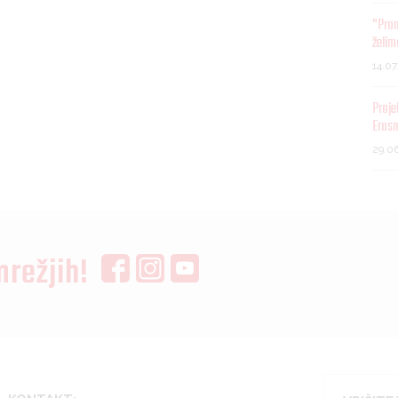
"Pro
želim
14.0
Proje
Eras
29.0
mrežjih!