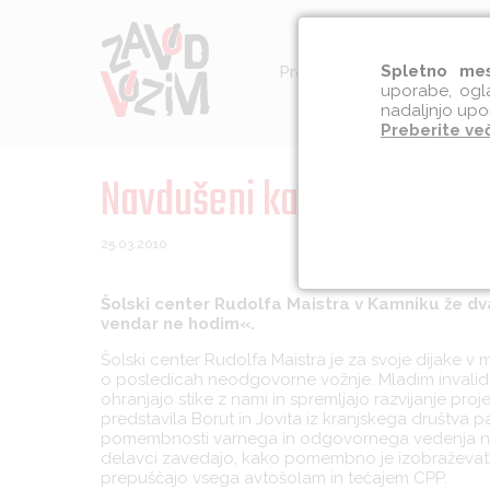
Spletno mes
Preventiva
Socialna int
uporabe, ogla
nadaljnjo upo
Preberite ve
Navdušeni kamniški dijaki
25.03.2010
Šolski center Rudolfa Maistra v Kamniku že dv
vendar ne hodim«.
Šolski center Rudolfa Maistra je za svoje dijake v
o posledicah neodgovorne vožnje. Mladim invalidom
ohranjajo stike z nami in spremljajo razvijanje pro
predstavila Borut in Jovita iz kranjskega društva p
pomembnosti varnega in odgovornega vedenja na c
delavci zavedajo, kako pomembno je izobraževat
prepuščajo vsega avtošolam in tečajem CPP.