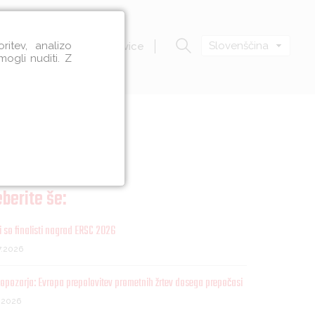
itev, analizo
Slovenščina
Zavod VOZIM
Novice
mogli nuditi. Z
berite še:
 so finalisti nagrad ERSC 2026
7.2026
opozarja: Evropa prepolovitev prometnih žrtev dosega prepočasi
7.2026