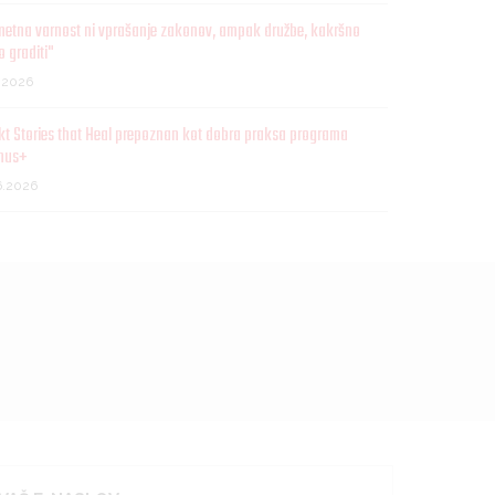
metna varnost ni vprašanje zakonov, ampak družbe, kakršno
o graditi"
7.2026
kt Stories that Heal prepoznan kot dobra praksa programa
mus+
6.2026