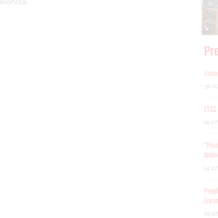
alkohola.
Pre
Znani
30.0
ETSC 
15.0
"Pro
želim
14.0
Proje
Eras
29.0