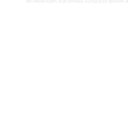
ter nevarnostih, ki jih prinaša vožnja pod vplivom 