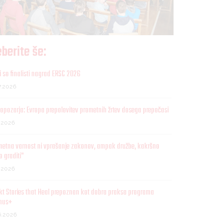
berite še:
 so finalisti nagrad ERSC 2026
7.2026
opozarja: Evropa prepolovitev prometnih žrtev dosega prepočasi
7.2026
metna varnost ni vprašanje zakonov, ampak družbe, kakršno
o graditi"
7.2026
kt Stories that Heal prepoznan kot dobra praksa programa
mus+
6.2026