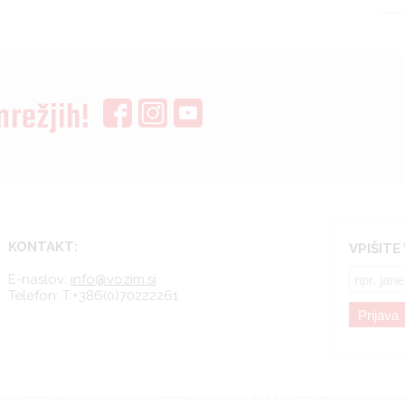
mrežjih!
KONTAKT:
VPIŠITE
E-naslov:
info@vozim.si
Telefon:
T:+386(0)70222261
Prijava