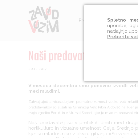
Spletno mes
Preventiva
Socialna int
uporabe, ogla
nadaljnjo upo
Preberite ve
Naši predavatelji aktivni 
20.12.2017
V mesecu decembru smo ponovno izvedli veliko 
med mladimi.
Zahvaljujoč ambasadorjem prometne varnosti veliko več mladi
predstavnikov so slišali na Gimnaziji Velo Pilon Ajdovščina, kjer je 
svojo zgodbo Borut, in v Murski Soboti, kjer je mladim predaval Vi
Naši predavatelji so v preteklih dneh med drugi
hortikulturo in vizualne umetnosti Celje, Srednjo 
kjer so mladostnike v okviru gibanja »Še vedno v