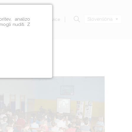
itev, analizo
Slovenščina
Zavod VOZIM
Novice
mogli nuditi. Z