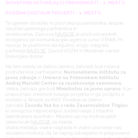
INOVATIVNI USTVARJALCI PRIHODNOSTI - 2. MESTO
POSEBNI DIGITALNI PROJEKTI - 2. MESTO
Ta izjemen dosežek ni plod dela posameznika, ampak
rezultat izjemnega partnerstva in
sodelovanja. Zasnova
NAJDI
.
SE
je plod ustvarjalnih
možganov pri komunikacijski agenciji Luna \TBWA. Pri
razvoju te platforme sta ključno vlogo odigrala
partnerja
NAJDI
.
SE
, Zavod VOZIM in Mladinski center
Dravinjske doline.
Na tem mestu
se
želimo iskreno zahvaliti tudi našima
pridruženima partnerjema,
Nacionalnemu inštitutu za
javno zdravje
in
Univerzi na Primorskem Inštitutu
Andrej Marušič Center za raziskovanje samomora
.
Velika zahvala gre tudi
Ministrstvu za javno upravo
, ki je
prepoznalo vrednost našega projekta in ga podprlo s
sredstvi iz Sklada za NVO. Posebej
se
želimo
zahvaliti
Zavodu Vse bo v redu Zavarovalnice Triglav
,
ki omogoča neprecenljivo sodelovanje z mladimi
talentiranimi športniki - Mladimi upi na motivacijskih
delavnicah
NAJDI
.
SE
za mlade.
Vsaka medalja, vsaka nagrada in vsako priznanje nas
dodatno motivira, da še naprej ustvarjamo in prispevamo