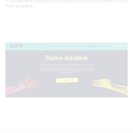
k digitalnemu napredku za destigmatizacijo duševnih stisk
med mladimi.