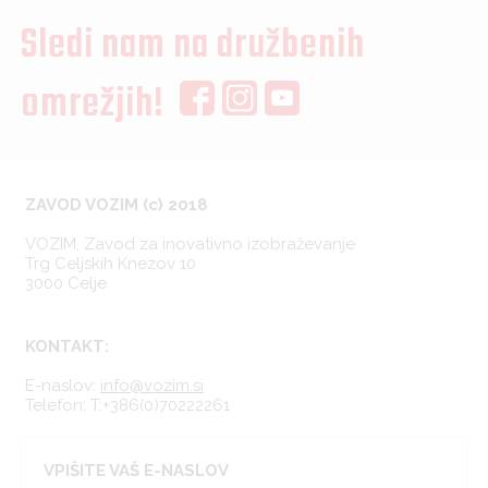
Sledi nam na družbenih
omrežjih!
ZAVOD VOZIM (c) 2018
VOZIM, Zavod za inovativno izobraževanje
Trg Celjskih Knezov 10
3000 Celje
KONTAKT:
E-naslov:
info@vozim.si
Telefon:
T:+386(0)70222261
VPIŠITE VAŠ E-NASLOV