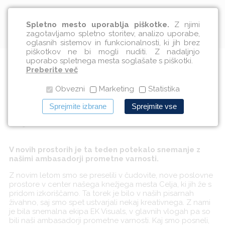
Slovenščina
Spletno mesto uporablja piškotke.
Z njimi
zagotavljamo spletno storitev, analizo uporabe,
oglasnih sistemov in funkcionalnosti, ki jih brez
piškotkov ne bi mogli nuditi. Z nadaljnjo
uporabo spletnega mesta soglašate s piškotki.
Na Zavodu VOZIM se vedno
Preberite več
Obvezni
Marketing
Statistika
dogaja nekaj novega
Sprejmite izbrane
Sprejmite vse
06.03.2018
V novih prostorih je ta teden potekalo snemanje z
našimi ambasadorji prometne varnosti.
Z novim letom smo se preselili v čudovite, nove poslovne
prostore v center našega knežjega mesta Celja, ki jih že s
pridom izkoriščamo. Ta torek je bilo v naših pisarnah
živahno, saj smo spet ustvarjali nekaj kreativnega. Z nami
je bila snemalna ekipa EK Visuals, v glavnih vlogah pa so
bili naši ambasadorji prometne varnosti. Kaj smo posneli,