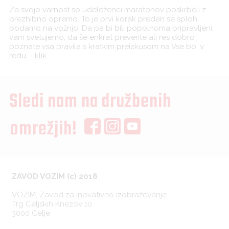
Za svojo varnost so udeleženci maratonov poskrbeli z
brezhibno opremo. To je prvi korak preden se sploh
podamo na vožnjo. Da pa bi bili popolnoma pripravljeni,
vam svetujemo, da še enkrat preverite ali res dobro
poznate vsa pravila s kratkim preizkusom na Vse bo: v
redu –
klik
.
Sledi nam na družbenih
omrežjih!
ZAVOD VOZIM (c) 2018
VOZIM, Zavod za inovativno izobraževanje
Trg Celjskih Knezov 10
3000 Celje