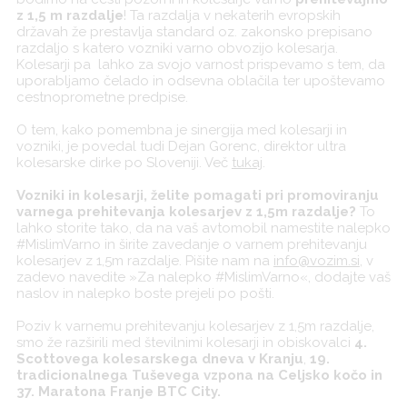
z 1,5 m razdalje
! Ta razdalja v nekaterih evropskih
državah že prestavlja standard oz. zakonsko prepisano
razdaljo s katero vozniki varno obvozijo kolesarja.
Kolesarji pa lahko za svojo varnost prispevamo s tem, da
uporabljamo čelado in odsevna oblačila ter upoštevamo
cestnoprometne predpise.
O tem, kako pomembna je sinergija med kolesarji in
vozniki, je povedal tudi Dejan Gorenc, direktor ultra
kolesarske dirke po Sloveniji. Več
tukaj
.
V
ozniki in kolesarji, želite pomagati pri promoviranju
varnega prehitevanja kolesarjev z 1,5m razdalje?
To
lahko storite tako, da na vaš avtomobil namestite nalepko
#MislimVarno in širite zavedanje o varnem prehitevanju
kolesarjev z 1,5m razdalje. Pišite nam na
info@vozim.si
, v
zadevo navedite »Za nalepko #MislimVarno«, dodajte vaš
naslov in nalepko boste prejeli po pošti.
Poziv k varnemu prehitevanju kolesarjev z 1,5m razdalje,
smo že razširili med številnimi kolesarji in obiskovalci
4.
Scottovega kolesarskega dneva v Kranju
,
19.
tradicionalnega Tuševega vzpona na Celjsko kočo in
37. Maratona Franje BTC City.