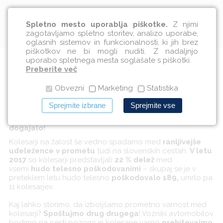
Slovenščina
Spletno mesto uporablja piškotke.
Z njimi
zagotavljamo spletno storitev, analizo uporabe,
oglasnih sistemov in funkcionalnosti, ki jih brez
piškotkov ne bi mogli nuditi. Z nadaljnjo
uporabo spletnega mesta soglašate s piškotki.
#MislimVarno
Preberite več
Obvezni
Marketing
Statistika
20.06.2018
Sprejmite izbrane
Sprejmite vse
Se vam je že kdaj zgodilo, da ste bili kdaj stisnjeni v
kot? Poskrbimo, da se nam to na cesti ne bo
dogajalo!
Kolesarji na žalost še vedno spadamo med
ranljivejše
udeležence v prometu
tudi na slovenskih cestah.
V letu
2017
so kolesarji predstavljali
22 % delež
med
vsemi
hudo telesno poškodovanimi
– skupaj se je v
preteklem letu hudo telesno
poškodovalo 189,
umrlo pa
11 kolesarjev.
Kaj lahko storimo, da izboljšamo prometno varnost med
kolesarji?
Spoštujmo drug drugega
! Vozniki avtomobilov
bodimo na cesti pozorni in kolesarje varno
prehitevajmo