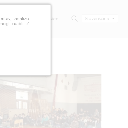
itev, analizo
Slovenščina
Zavod VOZIM
Novice
mogli nuditi. Z
azije