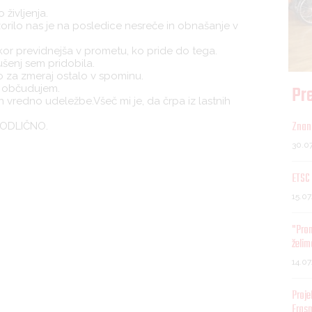
življenja.
orilo nas je na posledice nesreče in obnašanje v
or previdnejša v prometu, ko pride do tega.
ušenj sem pridobila.
 bo za zmeraj ostalo v spominu.
Pre
a občudujem.
n vredno udeležbe.Všeč mi je, da črpa iz lastnih
Znani
. ODLIČNO.
30.0
ETSC 
15.0
"Pro
želim
14.0
Proje
Eras