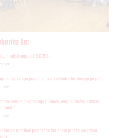
berite še:
 so finalisti nagrad ERSC 2026
7.2026
opozarja: Evropa prepolovitev prometnih žrtev dosega prepočasi
7.2026
metna varnost ni vprašanje zakonov, ampak družbe, kakršno
o graditi"
7.2026
kt Stories that Heal prepoznan kot dobra praksa programa
mus+