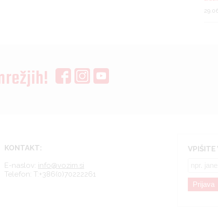
29.0
mrežjih!
KONTAKT:
VPIŠITE
E-naslov:
info@vozim.si
Telefon:
T:+386(0)70222261
Prijava