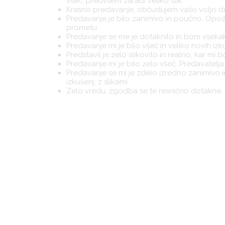
všeč, predvsem zaradi veliko slik.
Krasno predavanje, občudujem vašo voljo do 
Predavanje je bilo zanimivo in poučno. Opoz
prometu.
Predavanje se me je dotaknilo in bom vsekak
Predavanje mi je bilo všeč in veliko novih izk
Predstavil je zelo slikovito in realno, kar mi
Predavanje mi je bilo zelo všeč. Predavatelj
Predavanje se mi je zdelo izredno zanimivo i
izkušenj, z slikami.
Zelo vredu, zgodba se te resnično dotakne