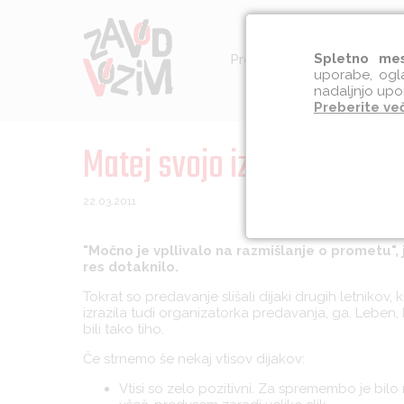
Spletno mes
Preventiva
Socialna int
uporabe, ogla
nadaljnjo upo
Preberite ve
Matej svojo izkušnjo pred
22.03.2011
"Močno je vpllivalo na razmišlanje o prometu", 
res dotaknilo.
Tokrat so predavanje slišali dijaki drugih letnikov, 
izrazila tudi organizatorka predavanja, ga. Leben, 
bili tako tiho.
Če strnemo še nekaj vtisov dijakov:
Vtisi so zelo pozitivni. Za spremembo je bilo 