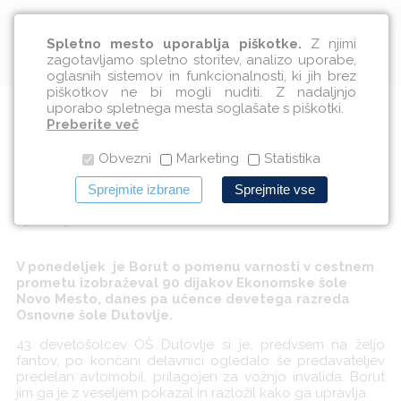
Slovenščina
Spletno mesto uporablja piškotke.
Z njimi
zagotavljamo spletno storitev, analizo uporabe,
oglasnih sistemov in funkcionalnosti, ki jih brez
piškotkov ne bi mogli nuditi. Z nadaljnjo
uporabo spletnega mesta soglašate s piškotki.
Izvedli smo delavnici v Novem
Preberite več
Obvezni
Marketing
Statistika
Mestu in Dutovljah
Sprejmite izbrane
Sprejmite vse
09.10.2013
V ponedeljek je Borut o pomenu varnosti v cestnem
prometu izobraževal 90 dijakov Ekonomske šole
Novo Mesto, danes pa učence devetega razreda
Osnovne šole Dutovlje.
43 devetošolcev OŠ Dutovlje si je, predvsem na željo
fantov, po končani delavnici ogledalo še predavateljev
predelan avtomobil, prilagojen za vožnjo invalida. Borut
jim ga je z veseljem pokazal in razložil kako ga upravlja.