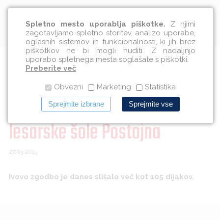
Slovenščina
Spletno mesto uporablja piškotke.
Z njimi
zagotavljamo spletno storitev, analizo uporabe,
oglasnih sistemov in funkcionalnosti, ki jih brez
piškotkov ne bi mogli nuditi. Z nadaljnjo
uporabo spletnega mesta soglašate s piškotki.
Ivo svojo zgodbo predal
Preberite več
Obvezni
Marketing
Statistika
dijakom Srednje gozdarske in
Sprejmite izbrane
Sprejmite vse
lesarske šole Postojna
27.03.2015
Ivovo zgodbo je danes slišalo več kot 105 dijakov.