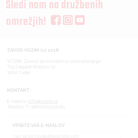
Sledi nam na družbenih
omrežjih!
ZAVOD VOZIM (c) 2018
VOZIM, Zavod za inovativno izobraževanje
Trg Celjskih Knezov 10
3000 Celje
KONTAKT:
E-naslov:
info@vozim.si
Telefon:
T:+386(0)70222261
VPIŠITE VAŠ E-NASLOV