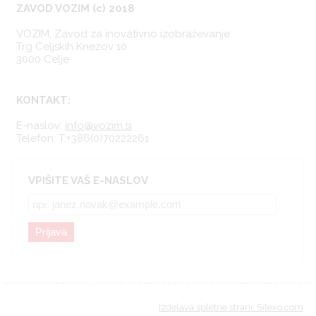
ZAVOD VOZIM (c) 2018
VOZIM, Zavod za inovativno izobraževanje
Trg Celjskih Knezov 10
3000 Celje
KONTAKT:
E-naslov:
info@vozim.si
Telefon:
T:+386(0)70222261
VPIŠITE VAŠ E-NASLOV
Prijava
Izdelava spletne strani: Sitexo.com