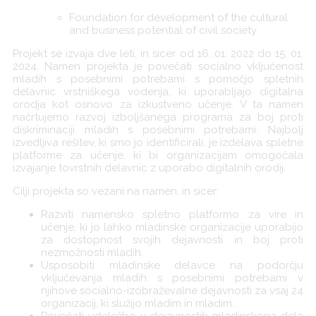
Foundation for development of the cultural
and business potential of civil society
Projekt se izvaja dve leti, in sicer od 16. 01. 2022 do 15. 01.
2024. Namen projekta je povečati socialno vključenost
mladih s posebnimi potrebami s pomočjo spletnih
delavnic vrstniškega vodenja, ki uporabljajo digitalna
orodja kot osnovo za izkustveno učenje. V ta namen
načrtujemo razvoj izboljšanega programa za boj proti
diskriminaciji mladih s posebnimi potrebami. Najbolj
izvedljiva rešitev, ki smo jo identificirali, je izdelava spletne
platforme za učenje, ki bi organizacijam omogočala
izvajanje tovrstnih delavnic z uporabo digitalnih orodij.
Cilji projekta so vezani na namen, in sicer:
Razviti namensko spletno platformo za vire in
učenje, ki jo lahko mladinske organizacije uporabijo
za dostopnost svojih dejavnosti in boj proti
nezmožnosti mladih.
Usposobiti mladinske delavce na podorčju
vključevanja mladih s posebnimi potrebami v
njihove socialno-izobraževalne dejavnosti za vsaj 24
organizacij, ki služijo mladim in mladim.