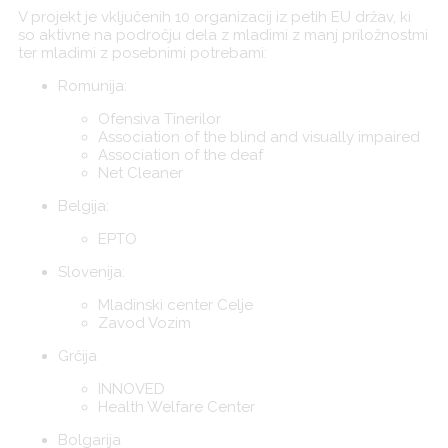
V projekt je vključenih 10 organizacij iz petih EU držav, ki
so aktivne na področju dela z mladimi z manj priložnostmi
ter mladimi z posebnimi potrebami:
Romunija:
Ofensiva Tinerilor
Association of the blind and visually impaired
Association of the deaf
Net Cleaner
Belgija:
EPTO
Slovenija:
Mladinski center Celje
Zavod Vozim
Grčija
INNOVED
Health Welfare Center
Bolgarija