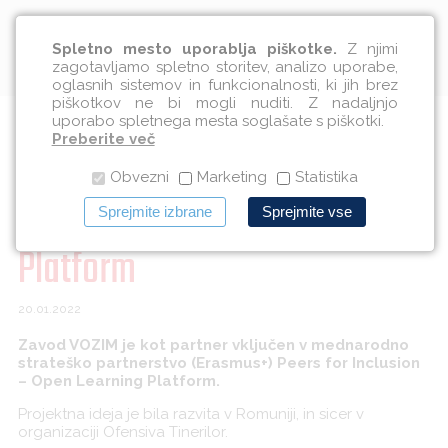
Slovenščina
Spletno mesto uporablja piškotke.
Z njimi
zagotavljamo spletno storitev, analizo uporabe,
oglasnih sistemov in funkcionalnosti, ki jih brez
piškotkov ne bi mogli nuditi. Z nadaljnjo
uporabo spletnega mesta soglašate s piškotki.
Erasmus+ projekt Peers for
Preberite več
Obvezni
Marketing
Statistika
Inclusion – Open Learning
Sprejmite izbrane
Sprejmite vse
Platform
20.01.2022
Zavod VOZIM je kot partner vključen v mednarodno
strateško partnerstvo (Erasmus+) Peers for Inclusion
– Open Learning Platform.
Projektna ideja je bila razvita v Romuniji, in sicer v
organizaciji Ofensiva Tinerilor.