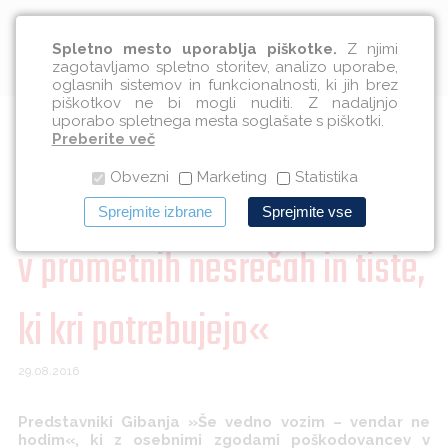
Slovenščina
Spletno mesto uporablja piškotke.
Z njimi
zagotavljamo spletno storitev, analizo uporabe,
oglasnih sistemov in funkcionalnosti, ki jih brez
piškotkov ne bi mogli nuditi. Z nadaljnjo
uporabo spletnega mesta soglašate s piškotki.
Cikel krvodajalskih akcij
Preberite več
Obvezni
Marketing
Statistika
»Darujem kri za poškodovane
Sprejmite izbrane
Sprejmite vse
v prometnih nesrečah in tiste,
ki kri potrebujejo«
29.08.2016
Predstavniki Gibanja »Še vedno vozim – vendar ne
hodim«, ki z osebnimi zgodami poškodovancev v