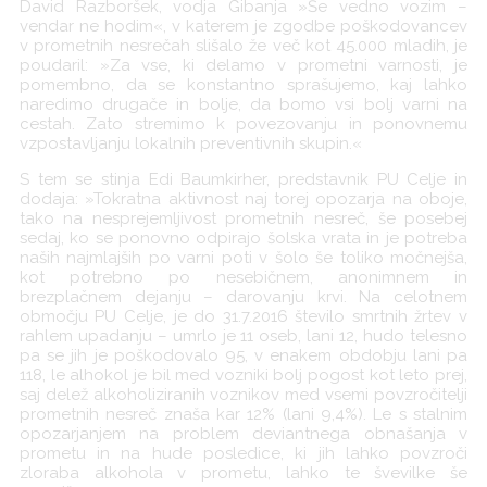
David Razboršek, vodja Gibanja »Še vedno vozim –
vendar ne hodim«, v katerem je zgodbe poškodovancev
v prometnih nesrečah slišalo že več kot 45.000 mladih, je
poudaril: »Za vse, ki delamo v prometni varnosti, je
pomembno, da se konstantno sprašujemo, kaj lahko
naredimo drugače in bolje, da bomo vsi bolj varni na
cestah. Zato stremimo k povezovanju in ponovnemu
vzpostavljanju lokalnih preventivnih skupin.«
S tem se stinja Edi Baumkirher, predstavnik PU Celje in
dodaja: »Tokratna aktivnost naj torej opozarja na oboje,
tako na nesprejemljivost prometnih nesreč, še posebej
sedaj, ko se ponovno odpirajo šolska vrata in je potreba
naših najmlajših po varni poti v šolo še toliko močnejša,
kot potrebno po nesebičnem, anonimnem in
brezplačnem dejanju – darovanju krvi. Na celotnem
območju PU Celje, je do 31.7.2016 število smrtnih žrtev v
rahlem upadanju – umrlo je 11 oseb, lani 12, hudo telesno
pa se jih je poškodovalo 95, v enakem obdobju lani pa
118, le alhokol je bil med vozniki bolj pogost kot leto prej,
saj delež alkoholiziranih voznikov med vsemi povzročitelji
prometnih nesreč znaša kar 12% (lani 9,4%). Le s stalnim
opozarjanjem na problem deviantnega obnašanja v
prometu in na hude posledice, ki jih lahko povzroči
zloraba alkohola v prometu, lahko te švevilke še