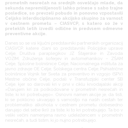
prometnih nesrečah na srednjih osveščajo mlade, da
sekunda nepremišljenosti lahko prinese s sabo trajne
posledice, so prevzeli pobudo in ponovno vzpostavili
Celjsko interdisciplinarno akcijsko skupino za varnost
v cestnem prometu – CIASVCP, s katero so že v
preteklih letih izvedli odlične in predvsem odmevne
preventivne akcije.
Danes so se vsi ključni predstavniki partnerskih organizacij
CIASVCP, katere člani so predstavniki Policijske uprave
Celje, Društva paraplegikov JZ Štajerske in Zavoda
VOZIM, Združenja šoferjev in avtomehanikov – ZŠAM
Celje, Splošne bolnišnice Celje, Nacionalnega inštituta za
javno zdravje OE Celje, Šolskega centra Celje, Psihiatrične
bolnišnice Vojnik ter Sveta za preventivo in vzgojo (SPV)
Mestne občine Celje, podali v Transfuzijski center SB
Celje, kjer so darovali kri v prvi v ciklu krvodajalski akciji
»Darujem kri za poškodovane v prometnih nesrečah in
tiste, ki kri potrebujejo«. Osnovni namen akcije je, da tisti,
ki se poklicno ukvarjajo s varnostjo na naših cestah ter
problematiko alkohola v cestnem prometu dobesedno
darujejo del sebe (kri) za tiste, ki to kri potrebujejo. Ta bo v
veliki večini namenjena ravno udeležencem v prometnih
nesrečah, a tudi tistim, ki jo nujno potrebujejo.