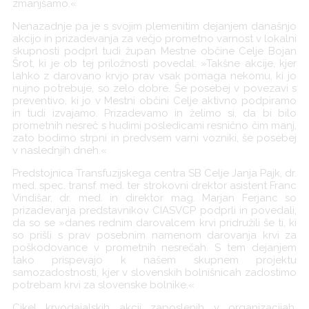
zmanjšamo.«
Nenazadnje pa je s svojim plemenitim dejanjem današnjo
akcijo in prizadevanja za večjo prometno varnost v lokalni
skupnosti podprl tudi župan Mestne občine Celje Bojan
Šrot, ki je ob tej priložnosti povedal: »Takšne akcije, kjer
lahko z darovano krvjo prav vsak pomaga nekomu, ki jo
nujno potrebuje, so zelo dobre. Še posebej v povezavi s
preventivo, ki jo v Mestni občini Celje aktivno podpiramo
in tudi izvajamo. Prizadevamo in želimo si, da bi bilo
prometnih nesreč s hudimi posledicami resnično čim manj,
zato bodimo strpni in predvsem varni vozniki, še posebej
v naslednjih dneh.«
Predstojnica Transfuzijskega centra SB Celje Janja Pajk, dr.
med. spec. transf. med. ter strokovni drektor asistent Franc
Vindišar, dr. med. in direktor mag. Marjan Ferjanc so
prizadevanja predstavnikov CIASVCP podprli in povedali,
da so se »danes rednim darovalcem krvi pridružili še ti, ki
so prišli s prav posebnim namenom darovanja krvi za
poškodovance v prometnih nesrečah. S tem dejanjem
tako prispevajo k našem skupnem projektu
samozadostnosti, kjer v slovenskih bolnišnicah zadostimo
potrebam krvi za slovenske bolnike.«
Cikel krvodajalskih akcij zaposlenih v organizacijah,