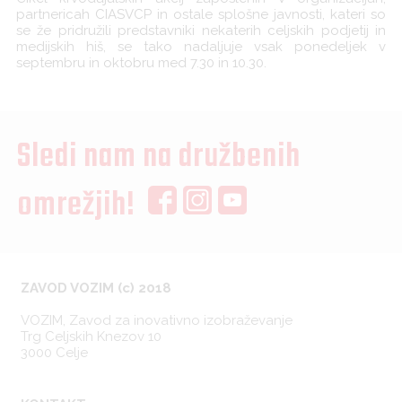
partnericah CIASVCP in ostale splošne javnosti, kateri so
se že pridružili predstavniki nekaterih celjskih podjetij in
medijskih hiš, se tako nadaljuje vsak ponedeljek v
septembru in oktobru med 7.30 in 10.30.
Sledi nam na družbenih
omrežjih!
ZAVOD VOZIM (c) 2018
VOZIM, Zavod za inovativno izobraževanje
Trg Celjskih Knezov 10
3000 Celje