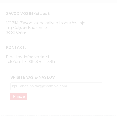
ZAVOD VOZIM (c) 2018
VOZIM, Zavod za inovativno izobraževanje
Trg Celjskih Knezov 10
3000 Celje
KONTAKT:
E-naslov:
info@vozim.si
Telefon:
T:+386(0)70222261
VPIŠITE VAŠ E-NASLOV
Prijava