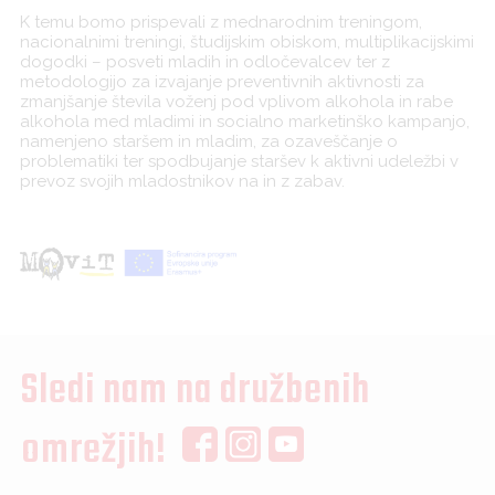
K temu bomo prispevali z mednarodnim treningom,
nacionalnimi treningi, študijskim obiskom, multiplikacijskimi
dogodki – posveti mladih in odločevalcev ter z
metodologijo za izvajanje preventivnih aktivnosti za
zmanjšanje števila voženj pod vplivom alkohola in rabe
alkohola med mladimi in socialno marketinško kampanjo,
namenjeno staršem in mladim, za ozaveščanje o
problematiki ter spodbujanje staršev k aktivni udeležbi v
prevoz svojih mladostnikov na in z zabav.
Sledi nam na družbenih
omrežjih!