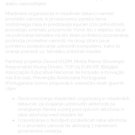
slabo usposobljeni.
Mladinske organizacije in mladinski delavci namreč
prometni varnosti, ki je nedvomno pereča tema
sodobnega časa in predstavlja ključen izziv prihodnosti,
posvečajo premalo pozornosti. Vzrok tiči v dejstvu, da je
za pokrivanje tematike na eni strani potrebno poznavanje
področja prometne varnosti, na drugi strani pa je
potrebno posedovanje ustreznih kompetenc, kako to
znanje prenesti oz. tematiko približati mladim.
Partnerji projekta Zavod VOZIM, Mreža Mama (Slovenija),
Responsible Young Drivers, TOP-25 EUROPE (Belgija),
Associação Educativa Nacional de Inclusão e Inovação
nas Escolas, Prevenção Rodoviária Portuguesa
(Portugalska) bomo prispevali k uresničitvi dveh glavnih
ciljev:
Opolnomočenja mladinskih organizacij in mladinskih
delavcev za izvajanje učinkovitih aktivnosti za
zmanjšanje števila voženj pod vplivom alkohola in
rabe alkohola med mladimi ter
Ozaveščanja o škodljivih posledicah rabe alkohola
in o prometni varnosti ter aktivaciji z namenom
spremembe vedenja.