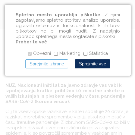
Slovenščina
Spletno mesto uporablja piškotke.
Z njimi
zagotavljamo spletno storitev, analizo uporabe,
oglasnih sistemov in funkcionalnosti, ki jih brez
piškotkov ne bi mogli nuditi. Z nadaljnjo
uporabo spletnega mesta soglašate s piškotki.
Anketa - pivske navade v
Preberite več
Obvezni
Marketing
Statistika
času pandemije
Sprejmite izbrane
Sprejmite vse
16.05.2020
NIJZ, Nacionalni inštitut za javno zdravje vas vabi k
izpolnjevanju kratke, približno 10-minutne ankete o
vaših izkušnjah in pivskem vedenju v času pandemije
SARS-CoV-2 (korona virusa).
Cilj te vseevropske raziskave, v kateri sodeluje 20 držav, je
raziskati morebitne spremembe v pitju alkoholnih pijač v
času trenutne pandemije. Z izbruhom SARS-CoV-2 so bili v
evropskih državah uvedeni različni ukrepi za zajezitev
epidemije, ki so povzročili spremembe v vsakdanjem in